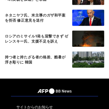
ネタニヤフ氏、米主導のガザ和平案
を拒否 修正意見を送付
ロシアのミサイル1発も迎撃できず ゼ
レンスキー氏、支援不足を訴え
持つ者と持たざる者の格差、酷暑が
浮き彫りに 韓国
サイトからのお知らせ