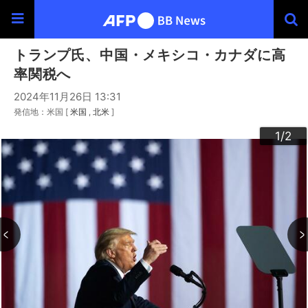
トランプ氏、中国・メキシコ・カナダに高
率関税へ
2024年11月26日 13:31
発信地：米国 [
米国
北米
]
2
1
/2
/2