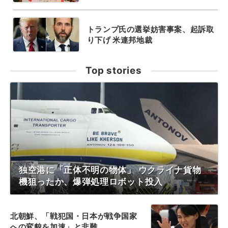
トランプ氏の選挙妨害事案、起訴取
り下げ 米連邦地裁
Top stories
独空港に「正体不明の物体」 ウクライナ貨物
機狙ったか、爆弾処理ロボット投入
北朝鮮、「戦犯国・日本が戦争国家
への変貌を加速」と非難