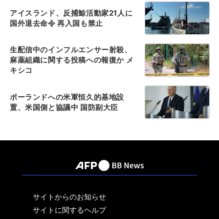
アイスランド、反捕鯨活動家21人に
国外退去命令 再入国も禁止
生配信中のインフルエンサー射殺、
麻薬組織に関する投稿への報復か メ
キシコ
ポーランドへの米軍恒久的基地設
置、米国側と協議中 国防副大臣
サイトからのお知らせ
サイトに関するヘルプ