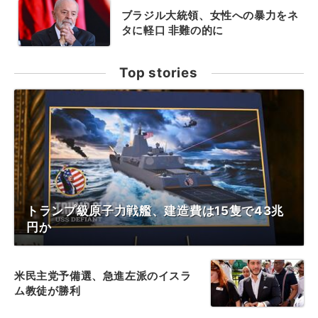
ブラジル大統領、女性への暴力をネ
タに軽口 非難の的に
Top stories
トランプ級原子力戦艦、建造費は15隻で43兆
円か
米民主党予備選、急進左派のイスラ
ム教徒が勝利