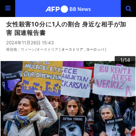
女性殺害10分に1人の割合 身近な相手が加
害 国連報告書
2024年11月26日 15:43
発信地：ウィーン/オーストリア [
オーストリア
ヨーロッパ
]
10
13
14
12
11
3
4
6
9
2
5
7
8
1
/14
/14
/14
/14
/14
/14
/14
/14
/14
/14
/14
/14
/14
/14