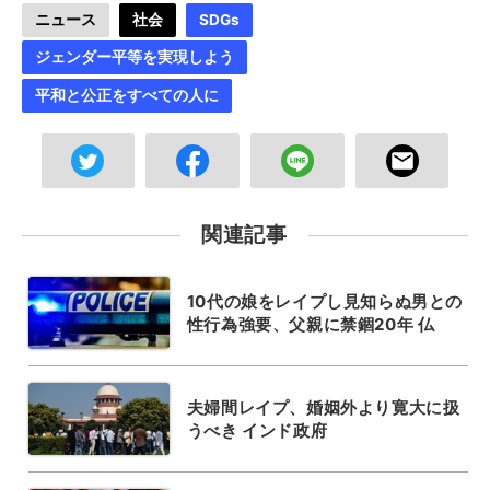
ニュース
社会
SDGs
ジェンダー平等を実現しよう
平和と公正をすべての人に
関連記事
10代の娘をレイプし見知らぬ男との
性行為強要、父親に禁錮20年 仏
夫婦間レイプ、婚姻外より寛大に扱
うべき インド政府