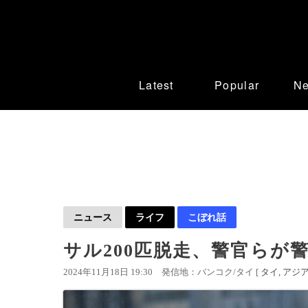
Latest
Popular
N
ニュース
ライフ
こぼれ話
サル200匹脱走、警官らが
2024年11月18日 19:30
発信地：バンコク/タイ [
タイ
アジ