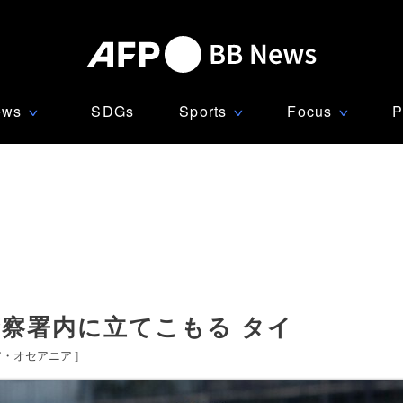
ews
SDGs
Sports
Focus
P
∨
∨
∨
警察署内に立てこもる タイ
ア・オセアニア
]