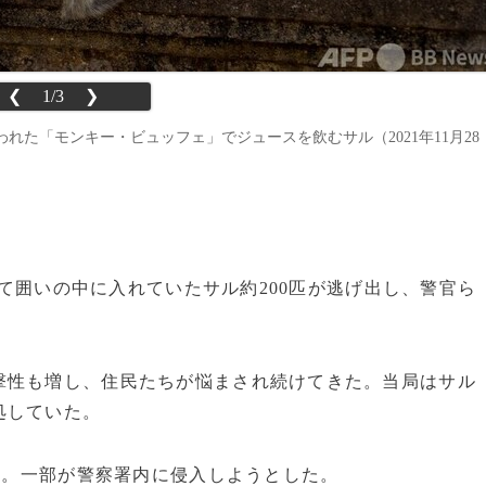
❮
1/3
❯
た「モンキー・ビュッフェ」でジュースを飲むサル（2021年11月28
て囲いの中に入れていたサル約200匹が逃げ出し、警官ら
撃性も増し、住民たちが悩まされ続けてきた。当局はサル
処していた。
脱走。一部が警察署内に侵入しようとした。