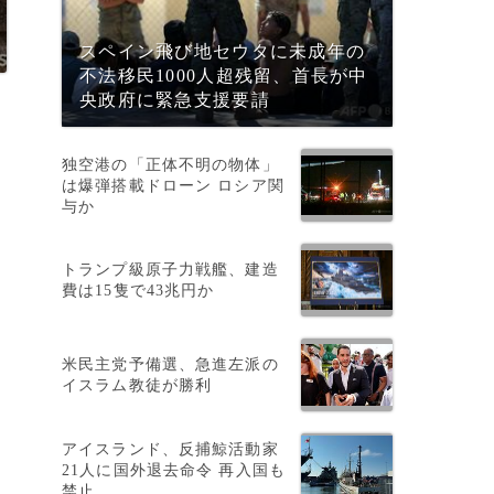
スペイン飛び地セウタに未成年の
不法移民1000人超残留、首長が中
央政府に緊急支援要請
独空港の「正体不明の物体」
は爆弾搭載ドローン ロシア関
与か
トランプ級原子力戦艦、建造
費は15隻で43兆円か
米民主党予備選、急進左派の
イスラム教徒が勝利
アイスランド、反捕鯨活動家
21人に国外退去命令 再入国も
禁止