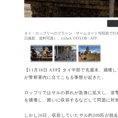
タイ・ロッブリーのプラーン・サームヨート寺院前で行われ
日撮影、資料写真）。(c)Jack TAYLOR / AFP
【11月18日 AFP】
タイ中部で先週末、捕獲し
が警察署内に立てこもる事態が起きた。
ロッブリではサルの群れが急激に拡大し、攻
を捕獲し、囲いに収容するなどして問題に対
しかし16日、収容していたサル約200匹が