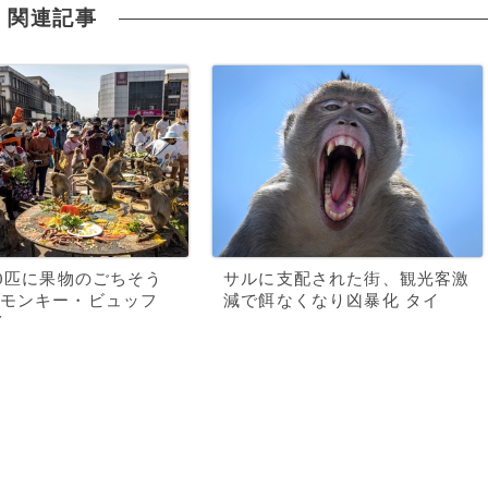
関連記事
00匹に果物のごちそう
サルに支配された街、観光客激
モンキー・ビュッフ
減で餌なくなり凶暴化 タイ
イ