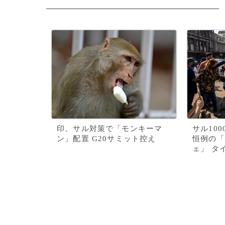
印、サル対策で「モンキーマ
サル10
ン」配置 G20サミット控え
恒例の「
ェ」 タ