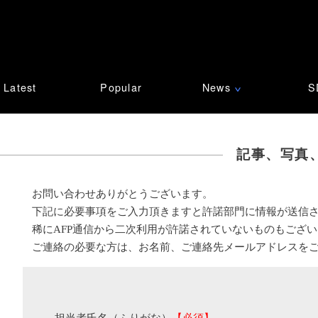
Latest
Popular
News
S
∨
記事、写真
お問い合わせありがとうございます。
下記に必要事項をご入力頂きますと許諾部門に情報が送信
稀にAFP通信から二次利用が許諾されていないものもござ
ご連絡の必要な方は、お名前、ご連絡先メールアドレスを