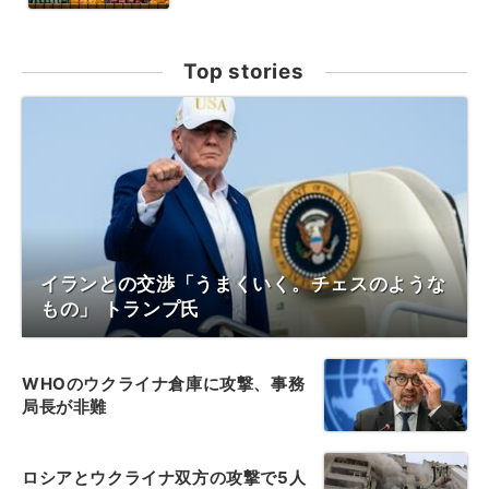
Top stories
イランとの交渉「うまくいく。チェスのような
もの」 トランプ氏
WHOのウクライナ倉庫に攻撃、事務
局長が非難
ロシアとウクライナ双方の攻撃で5人