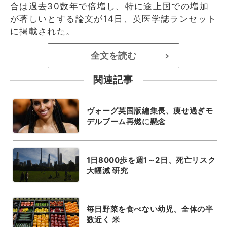
合は過去30数年で倍増し、特に途上国での増加
が著しいとする論文が14日、英医学誌ランセット
に掲載された。
全文を読む
>
関連記事
ヴォーグ英国版編集長、痩せ過ぎモ
デルブーム再燃に懸念
1日8000歩を週1～2日、死亡リスク
大幅減 研究
毎日野菜を食べない幼児、全体の半
数近く 米