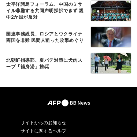
太平洋諸島フォーラム、中国のミサ
イル非難する共同声明採択できず 親
中2か国が反対
国連事務総長、ロシアとウクライナ
両国を非難 民間人狙った攻撃めぐり
北朝鮮指導部、夏バテ対策に犬肉ス
ープ「補身湯」推奨
サイトからのお知らせ
サイトに関するヘルプ