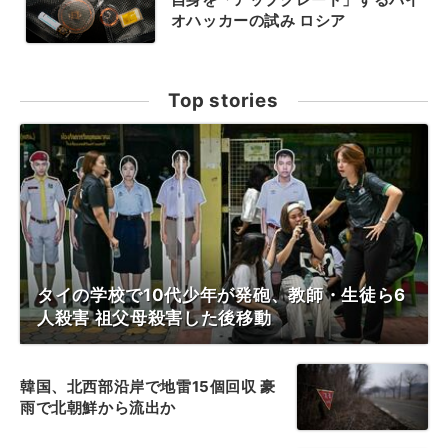
オハッカーの試み ロシア
Top stories
タイの学校で10代少年が発砲、教師・生徒ら6
人殺害 祖父母殺害した後移動
韓国、北西部沿岸で地雷15個回収 豪
雨で北朝鮮から流出か