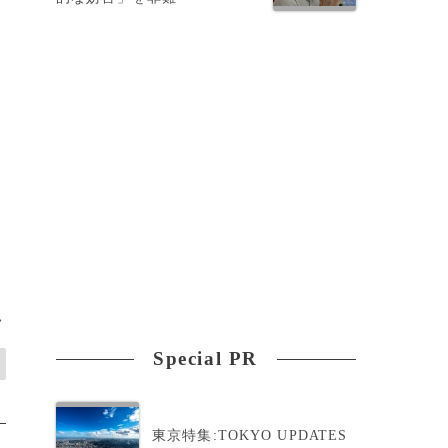
>
Special PR
東京特集:TOKYO UPDATES