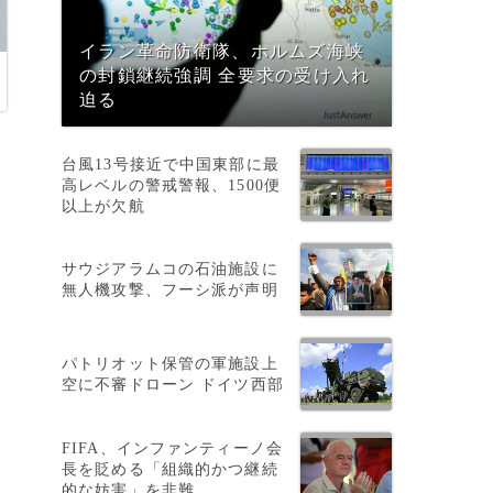
イラン革命防衛隊、ホルムズ海峡
の封鎖継続強調 全要求の受け入れ
迫る
台風13号接近で中国東部に最
高レベルの警戒警報、1500便
以上が欠航
サウジアラムコの石油施設に
無人機攻撃、フーシ派が声明
パトリオット保管の軍施設上
空に不審ドローン ドイツ西部
FIFA、インファンティーノ会
長を貶める「組織的かつ継続
的な妨害」を非難