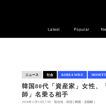
Latest
Popular
N
ニュース
社会
KOREA WAVE
MONEYT
韓国80代「資産家」女性、
師」名乗る相手
2024年11月13日 7:00
発信地：韓国 [
韓国・北朝鮮
]