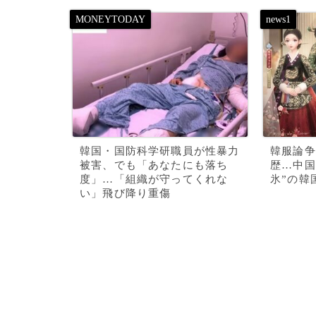
韓国・国防科学研職員が性暴力
韓服論争
被害、でも「あなたにも落ち
歴…中国
度」…「組織が守ってくれな
氷”の韓
い」飛び降り重傷