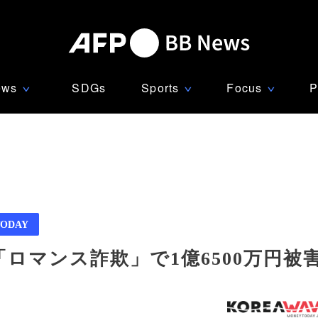
ews
SDGs
Sports
Focus
P
∨
∨
∨
ODAY
「ロマンス詐欺」で1億6500万円被