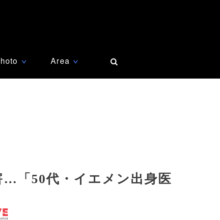
hoto
Area
∨
∨
害…「50代・イエメン出身医