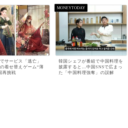
でサービス「逃亡」
韓国シェフが番組で中国料理を
の着せ替えゲーム“薄
披露すると…中国SNSで広まっ
国再挑戦
た「中国料理強奪」の誤解