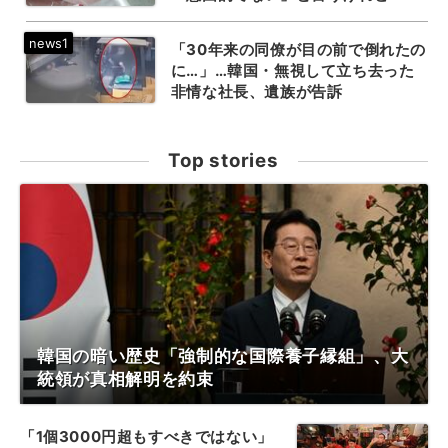
「30年来の同僚が目の前で倒れたの
に…」…韓国・無視して立ち去った
非情な社長、遺族が告訴
Top stories
韓国の暗い歴史「強制的な国際養子縁組」、大
統領が真相解明を約束
「1個3000円超もすべきではない」