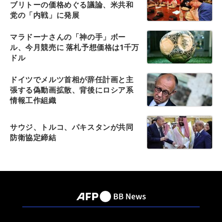
ブリトーの価格めぐる議論、米共和
党の「内戦」に発展
マラドーナさんの「神の手」ボー
ル、今月競売に 落札予想価格は1千万
ドル
ドイツでメルツ首相が辞任計画と主
張する偽動画拡散、背後にロシア系
情報工作組織
サウジ、トルコ、パキスタンが共同
防衛協定締結