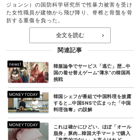
ジョンシ）の国防科学研究所で性暴力被害を受け
た女性職員が建物から飛び降り、脊椎と骨盤を骨
折する重傷を負った。
全文を読む
>
関連記事
韓服論争でサービス「逃亡」歴…中
国の着せ替えゲーム“薄氷”の韓国再
挑戦
韓国シェフが番組で中国料理を披露
すると…中国SNSで広まった「中国
料理強奪」の誤解
これは確かにひどい、ほぼ「オール
脂身」豚肉…韓国大手マートで購入
「意図的でない」と言うけれど