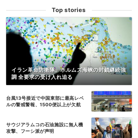
Top stories
イラン革命防衛隊、ホルムズ海峡の封鎖継続強
調 全要求の受け入れ迫る
台風13号接近で中国東部に最高レベ
ルの警戒警報、1500便以上が欠航
サウジアラムコの石油施設に無人機
攻撃、フーシ派が声明