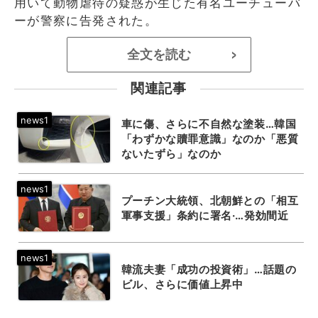
用いて動物虐待の疑惑が生じた有名ユーチューバ
ーが警察に告発された。
全文を読む
>
関連記事
車に傷、さらに不自然な塗装…韓国
「わずかな贖罪意識」なのか「悪質
ないたずら」なのか
プーチン大統領、北朝鮮との「相互
軍事支援」条約に署名·…発効間近
韓流夫妻「成功の投資術」…話題の
ビル、さらに価値上昇中