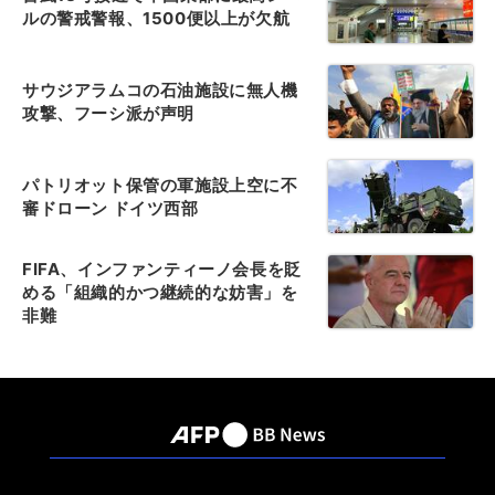
ルの警戒警報、1500便以上が欠航
サウジアラムコの石油施設に無人機
攻撃、フーシ派が声明
パトリオット保管の軍施設上空に不
審ドローン ドイツ西部
FIFA、インファンティーノ会長を貶
める「組織的かつ継続的な妨害」を
非難