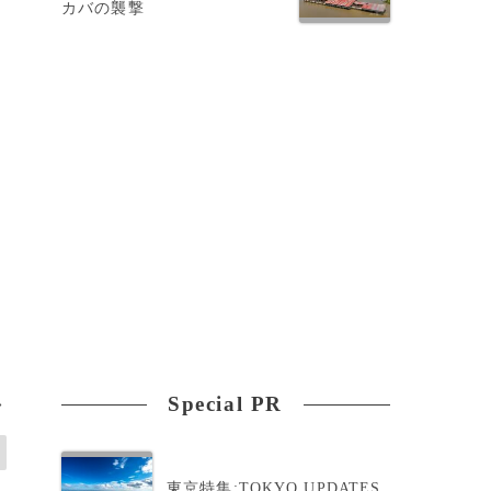
カバの襲撃
き
Special PR
>
東京特集:TOKYO UPDATES