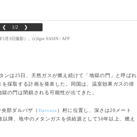
❮
1/2
❯
影）。(c)Igor SASIN / AFP
ニスタンは25日、天然ガスが燃え続けて「地獄の門」と呼ばれ
スを採取する計画を発表した。同国は、温室効果ガスの排
地獄の門は閉鎖される可能性が出てきた。
中央部ダルバザ（
）村に位置し、深さは20メート
Darvaza
事故以降、地中のメタンガスを供給源として50年以上、燃え