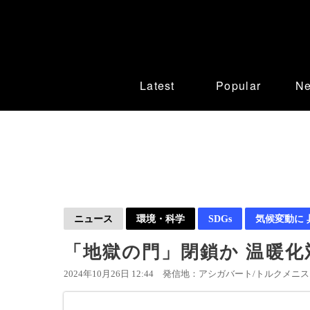
Latest
Popular
N
ニュース
環境・科学
SDGs
気候変動に
「地獄の門」閉鎖か 温暖化
2024年10月26日 12:44
発信地：アシガバート/トルクメニスタ