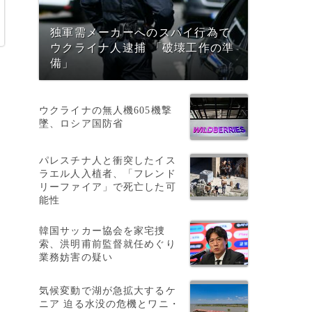
独軍需メーカーへのスパイ行為で
ウクライナ人逮捕 「破壊工作の準
備」
ウクライナの無人機605機撃
墜、ロシア国防省
パレスチナ人と衝突したイス
ラエル人入植者、「フレンド
リーファイア」で死亡した可
能性
韓国サッカー協会を家宅捜
索、洪明甫前監督就任めぐり
業務妨害の疑い
気候変動で湖が急拡大するケ
ニア 迫る水没の危機とワニ・