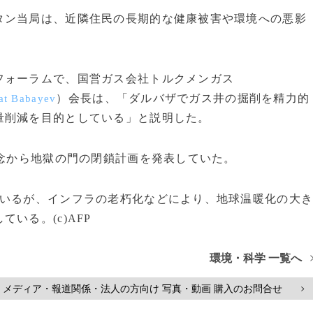
ン当局は、近隣住民の長期的な健康被害や環境への悪影
ォーラムで、国営ガス会社トルクメンガス
）会長は、「ダルバザでガス井の掘削を精力的
at Babayev
量削減を目的としている」と説明した。
念から地獄の門の閉鎖計画を発表していた。
いるが、インフラの老朽化などにより、地球温暖化の大
いる。(c)AFP
環境・科学 一覧へ
メディア・報道関係・法人の方向け 写真・動画 購入のお問合せ
>