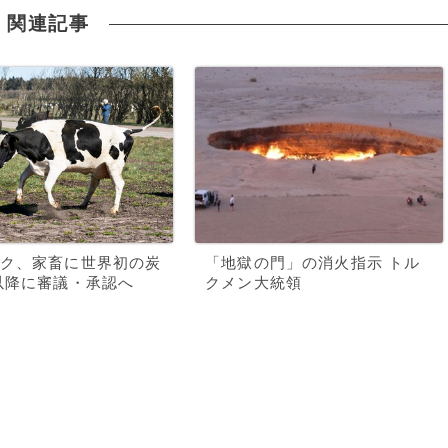
関連記事
ク、家畜に世界初の炭
「地獄の門」の消火指示 トル
以降に審議・承認へ
クメン大統領