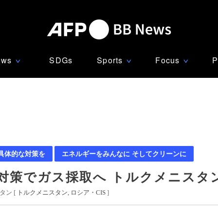
ews
SDGs
Sports
Focus
P
∨
∨
∨
 具体的な対策を
エネルギーをみんなに そしてクリーンに
対策でガス採取へ トルクメニスタ
ン [
トルクメニスタン
ロシア・CIS
]