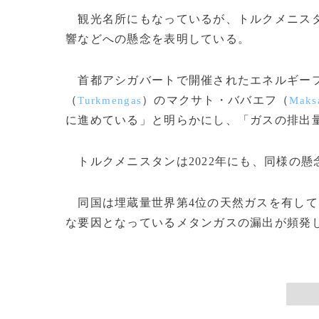
観光名所にもなっているが、トルクメニスタ
響などへの懸念を表明している。
首都アシガバートで開催されたエネルギーフ
（
）のマクサト・ババエフ（
Turkmengas
Maks
に進めている」と明らかにし、「ガスの排出
トルクメニスタンは2022年にも、同様の懸
同国は埋蔵量世界第4位の天然ガスを有して
な要因となっているメタンガスの漏出が頻発して