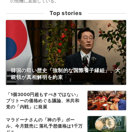
の危機に直面している。
Top stories
韓国の暗い歴史「強制的な国際養子縁組」、大
統領が真相解明を約束
「1個3000円超もすべきではない」
ブリトーの価格めぐる議論、米共和
党の「内戦」に発展
マラドーナさんの「神の手」ボー
ル、今月競売に 落札予想価格は1千万