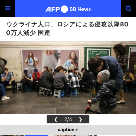
ウクライナ人口、ロシアによる侵攻以降80
0万人減少 国連
❮
2/4
❯
caption +