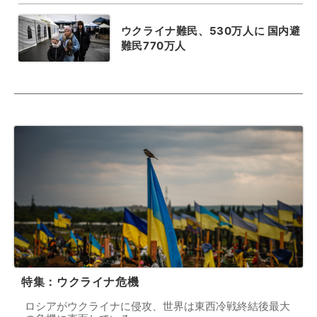
ウクライナ難民、530万人に 国内避
難民770万人
特集：ウクライナ危機
ロシアがウクライナに侵攻、世界は東西冷戦終結後最大