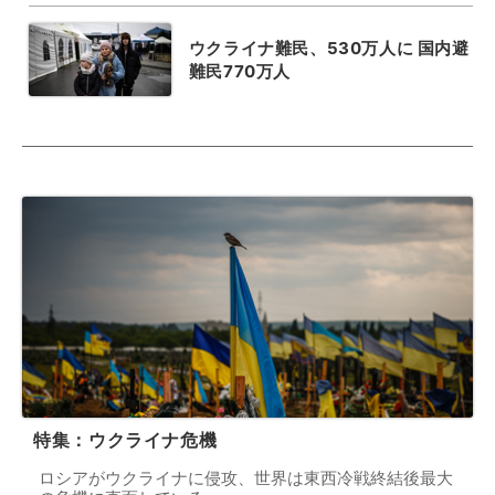
ウクライナ難民、530万人に 国内避
難民770万人
特集：ウクライナ危機
ロシアがウクライナに侵攻、世界は東西冷戦終結後最大