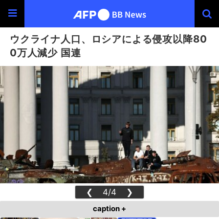
ウクライナ人口、ロシアによる侵攻以降80
0万人減少 国連
❮
4/4
❯
caption +