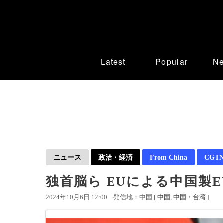
Latest
Popular
N
ニュース
政治・経済
From China
CGTN 
独首脳ら EUによる中国製
2024年10月6日 12:00
発信地：中国 [
中国
中国・台湾
]