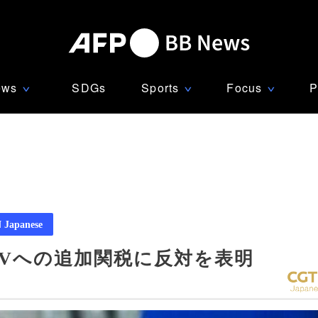
ews
SDGs
Sports
Focus
P
∨
∨
∨
Japanese
EVへの追加関税に反対を表明