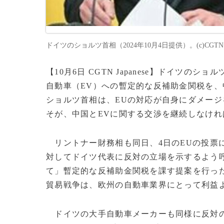
ドイツのショルツ首相（2024年10月4日提供）。(c)CGTN Ja
【10月6日 CGTN Japanese】ドイツ
自動車（EV）への暫定的な反補助金関税を
ショルツ首相は、EUの対応が自身にダメー
そが、中国とEVに関する交渉を継続しなけ
リントナー財務相も同日、4日のEUの投票
対してドイツ代表に反対の立場を示するよう
て」暫定的な反補助金関税を課す提案を行っ
貿易戦争は、欧州の自動車業界にとって利益
ドイツの大手自動車メーカーも同様に反対の