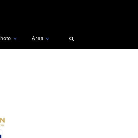
hoto
Area
∨
∨