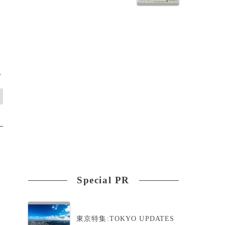
>
Special PR
東京特集:TOKYO UPDATES