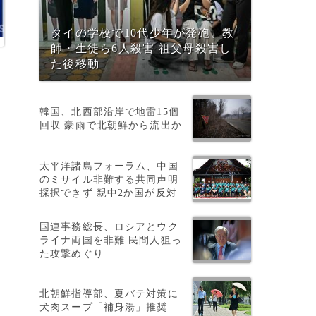
タイの学校で10代少年が発砲、教
師・生徒ら6人殺害 祖父母殺害し
た後移動
韓国、北西部沿岸で地雷15個
回収 豪雨で北朝鮮から流出か
太平洋諸島フォーラム、中国
のミサイル非難する共同声明
採択できず 親中2か国が反対
国連事務総長、ロシアとウク
ライナ両国を非難 民間人狙っ
た攻撃めぐり
北朝鮮指導部、夏バテ対策に
は
犬肉スープ「補身湯」推奨