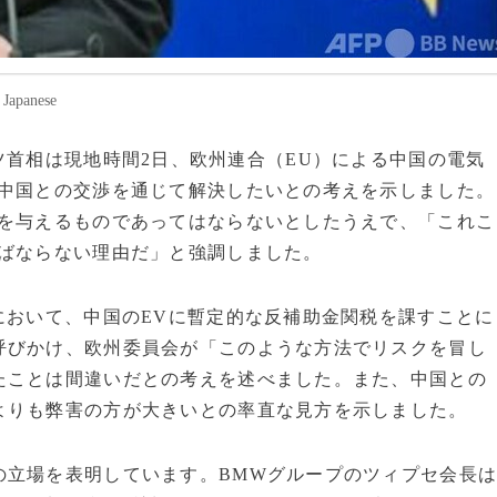
panese
のショルツ首相は現地時間2日、欧州連合（EU）による中国の電気
、中国との交渉を通じて解決したいとの考えを示しました。
ジを与えるものであってはならないとしたうえで、「これこ
ればならない理由だ」と強調しました。
において、中国のEVに暫定的な反補助金関税を課すことに
呼びかけ、欧州委員会が「このような方法でリスクを冒し
たことは間違いだとの考えを述べました。また、中国との
よりも弊害の方が大きいとの率直な見方を示しました。
立場を表明しています。BMWグループのツィプセ会長