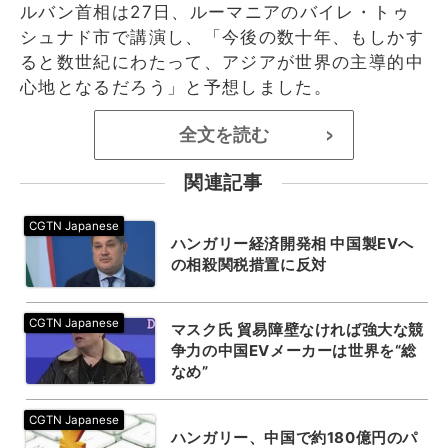
ルバン首相は27日、ルーマニアのバイレ・トゥ
シュナド市で講演し、「今後の数十年、もしかす
ると数世紀にわたって、アジアが世界の主導的中
心地となるだろう」と予想しました。
全文を読む
>
関連記事
ハンガリー経済開発相 中国製EVへ
の相殺関税措置に反対
マスク氏 貿易障壁なければ強大な競
争力の中国EVメーカーは世界を“総
なめ”
ハンガリー、中国で約180億円のパ