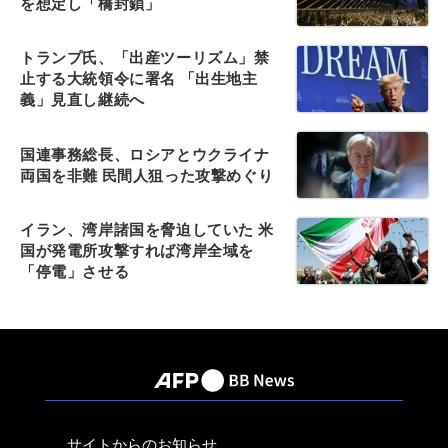
を想定し「橋封鎖」
トランプ氏、「出産ツーリズム」禁
止する大統領令に署名 「出生地主
義」見直し継続へ
国連事務総長、ロシアとウクライナ
両国を非難 民間人狙った攻撃めぐり
イラン、湾岸諸国を脅迫していた 米
国が発電所攻撃すれば湾岸全域を
「停電」させる
サイトからのお知らせ