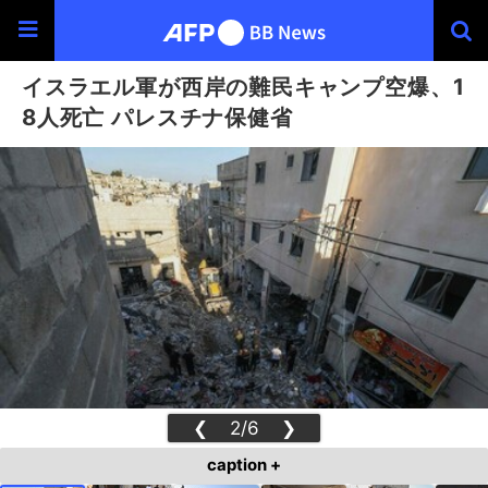
イスラエル軍が西岸の難民キャンプ空爆、1
8人死亡 パレスチナ保健省
❮
2/6
❯
caption +