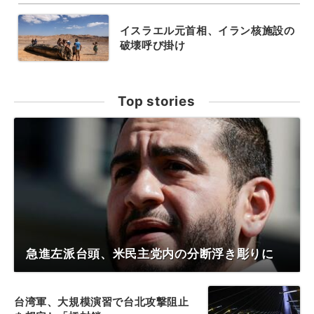
イスラエル元首相、イラン核施設の
破壊呼び掛け
Top stories
急進左派台頭、米民主党内の分断浮き彫りに
台湾軍、大規模演習で台北攻撃阻止