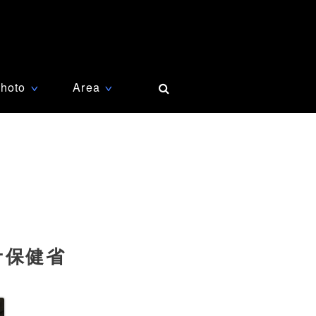
hoto
Area
∨
∨
ナ保健省