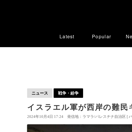
Latest
Popular
N
ニュース
戦争・紛争
イスラエル軍が西岸の難民キ
2024年10月4日 17:24
発信地：ラマラ/パレスチナ自治区 [