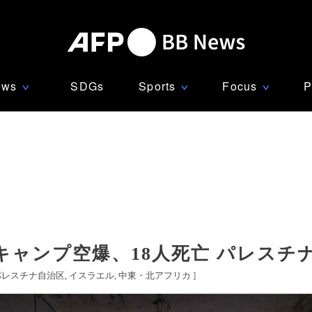
ews
SDGs
Sports
Focus
P
∨
∨
∨
ャンプ空爆、18人死亡 パレスチ
パレスチナ自治区
イスラエル
中東・北アフリカ
]