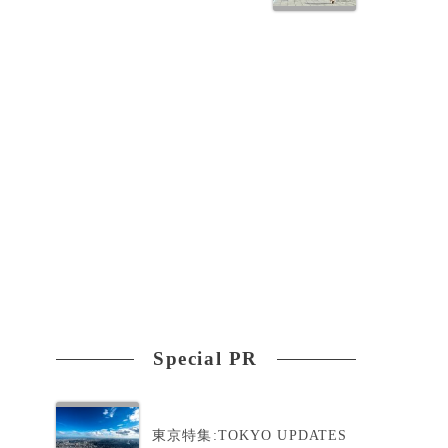
同
Special PR
東京特集:TOKYO UPDATES