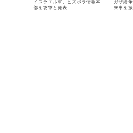
イスラエル軍、ヒズボラ情報本
ガザ紛争
部を攻撃と発表
来事を振