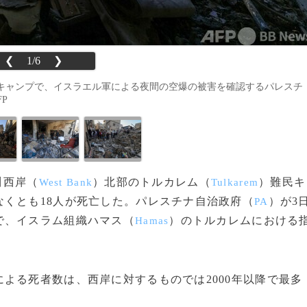
❮
1/6
❯
キャンプで、イスラエル軍による夜間の空爆の被害を確認するパレスチ
FP
川西岸（
）北部のトルカレム（
）難民キ
West Bank
Tulkarem
くとも18人が死亡した。パレスチナ自治政府（
）が3
PA
で、イスラム組織ハマス（
）のトルカレムにおける
Hamas
よる死者数は、西岸に対するものでは2000年以降で最多