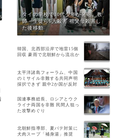
タイの学校で10代少年が発砲、教
師・生徒ら6人殺害 祖父母殺害し
た後移動
韓国、北西部沿岸で地雷15個
回収 豪雨で北朝鮮から流出か
太平洋諸島フォーラム、中国
のミサイル非難する共同声明
採択できず 親中2か国が反対
日
国連事務総長、ロシアとウク
指
ライナ両国を非難 民間人狙っ
た攻撃めぐり
北朝鮮指導部、夏バテ対策に
犬肉スープ「補身湯」推奨