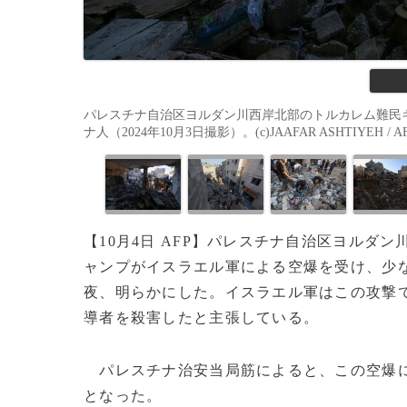
パレスチナ自治区ヨルダン川西岸北部のトルカレム難民
ナ人（2024年10月3日撮影）。(c)JAAFAR ASHTIYEH / A
【10月4日 AFP】パレスチナ自治区ヨルダン
ャンプがイスラエル軍による空爆を受け、少な
夜、明らかにした。イスラエル軍はこの攻撃
導者を殺害したと主張している。
パレスチナ治安当局筋によると、この空爆に
となった。