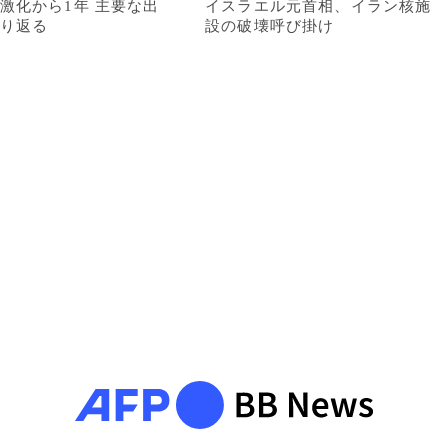
激化から1年 主要な出
イスラエル元首相、イラン核施
り返る
設の破壊呼び掛け