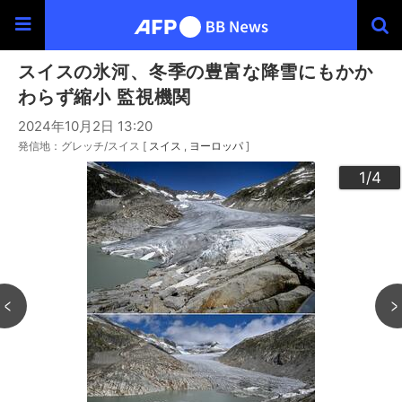
スイスの氷河、冬季の豊富な降雪にもかか
わらず縮小 監視機関
2024年10月2日 13:20
発信地：グレッチ/スイス [
スイス
ヨーロッパ
]
3
4
2
1
/4
/4
/4
/4