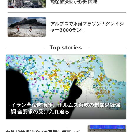
能な解決策が必要 国連
アルプスで氷河マラソン「グレイシ
ャー3000ラン」
Top stories
イラン革命防衛隊、ホルムズ海峡の封鎖継続強
調 全要求の受け入れ迫る
台風13号接近で中国東部に最高レベ