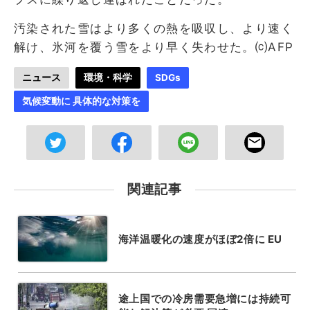
汚染された雪はより多くの熱を吸収し、より速く
解け、氷河を覆う雪をより早く失わせた。⒞AFP
ニュース
環境・科学
SDGs
気候変動に 具体的な対策を
関連記事
海洋温暖化の速度がほぼ2倍に EU
途上国での冷房需要急増には持続可