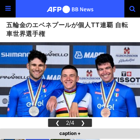
五輪金のエベネプールが個人TT連覇 自転
車世界選手権
❮
2/4
❯
caption +