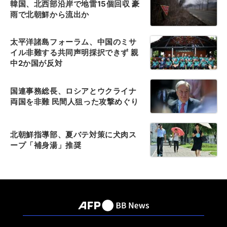
韓国、北西部沿岸で地雷15個回収 豪
雨で北朝鮮から流出か
太平洋諸島フォーラム、中国のミサ
イル非難する共同声明採択できず 親
中2か国が反対
国連事務総長、ロシアとウクライナ
両国を非難 民間人狙った攻撃めぐり
北朝鮮指導部、夏バテ対策に犬肉ス
ープ「補身湯」推奨