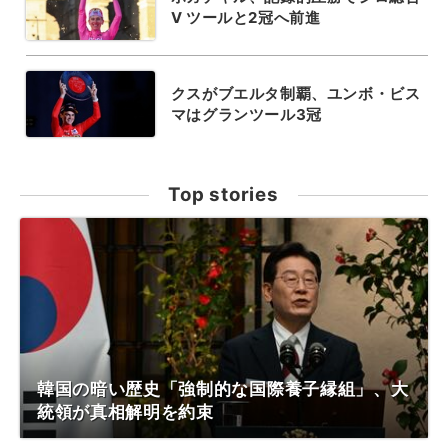
V ツールと2冠へ前進
クスがブエルタ制覇、ユンボ・ビス
マはグランツール3冠
Top stories
韓国の暗い歴史「強制的な国際養子縁組」、大
統領が真相解明を約束