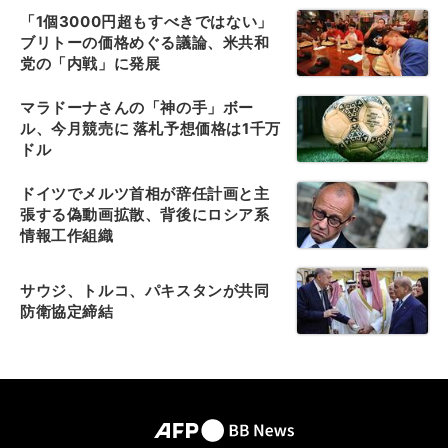
「1個3000円超もすべきではない」
ブリトーの価格めぐる議論、米共和
党の「内戦」に発展
マラドーナさんの「神の手」ボー
ル、今月競売に 落札予想価格は1千万
ドル
ドイツでメルツ首相が辞任計画と主
張する偽動画拡散、背後にロシア系
情報工作組織
サウジ、トルコ、パキスタンが共同
防衛協定締結