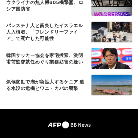
ウクライナの無人機605機撃墜、ロ
シア国防省
パレスチナ人と衝突したイスラエル
人入植者、「フレンドリーファイ
ア」で死亡した可能性
韓国サッカー協会を家宅捜索、洪明
甫前監督就任めぐり業務妨害の疑い
気候変動で湖が急拡大するケニア 迫
る水没の危機とワニ・カバの襲撃