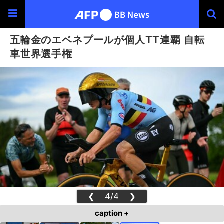
五輪金のエベネプールが個人TT連覇 自転
車世界選手権
❮
4/4
❯
caption +