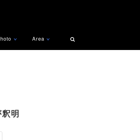
hoto
Area
∨
∨
が釈明