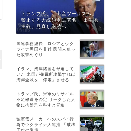
トランプ氏、「出産ツーリズム」
禁止する大統領令に署名 「出生地
主義」見直し継続へ
国連事務総長、ロシアとウク
ライナ両国を非難 民間人狙っ
た攻撃めぐり
イラン、湾岸諸国を脅迫して
いた 米国が発電所攻撃すれば
湾岸全域を「停電」させる
トランプ氏、米軍のミサイル
不足報道を否定 リークした人
物に拘禁刑を科すと脅迫
独軍需メーカーへのスパイ行
為でウクライナ人逮捕 「破壊
工作の準備」