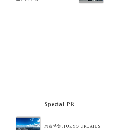
た
Special PR
、
東京特集:TOKYO UPDATES