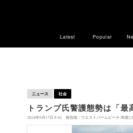
Latest
Popular
N
ニュース
社会
トランプ氏警護態勢は「最
2024年9月17日 9:42
発信地：ウエストパームビーチ/米国 [