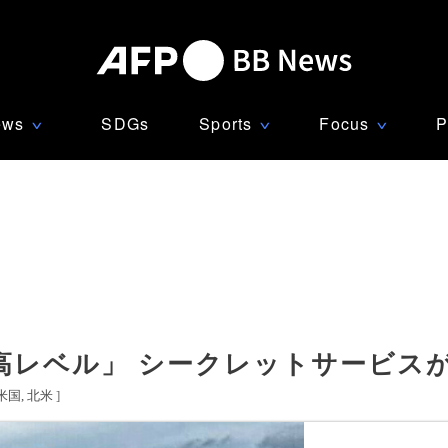
ews
SDGs
Sports
Focus
P
∨
∨
∨
高レベル」 シークレットサービス
米国
北米
]