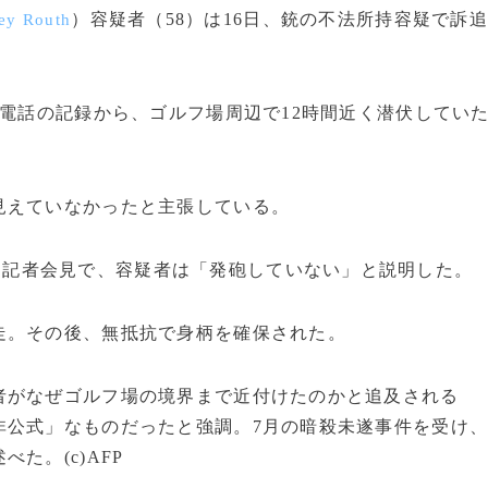
）容疑者（58）は16日、銃の不法所持容疑で訴追
ey Routh
電話の記録から、ゴルフ場周辺で12時間近く潜伏してい
えていなかったと主張している。
は記者会見で、容疑者は「発砲していない」と説明した。
。その後、無抵抗で身柄を確保された。
がなぜゴルフ場の境界まで近付けたのかと追及される
非公式」なものだったと強調。7月の暗殺未遂事件を受け
た。(c)AFP