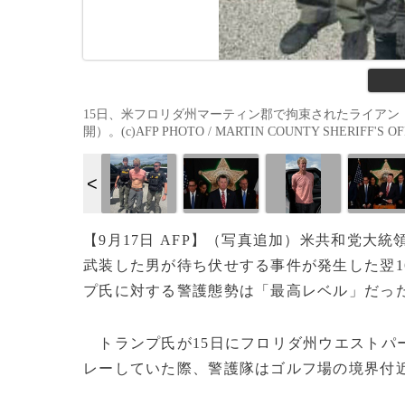
15日、米フロリダ州マーティン郡で拘束されたライアン・
開）。(c)AFP PHOTO / MARTIN COUNTY SHERIFF'S OF
【9月17日 AFP】（写真追加）米共和党大
武装した男が待ち伏せする事件が発生した翌1
プ氏に対する警護態勢は「最高レベル」だっ
トランプ氏が15日にフロリダ州ウエストパ
レーしていた際、警護隊はゴルフ場の境界付