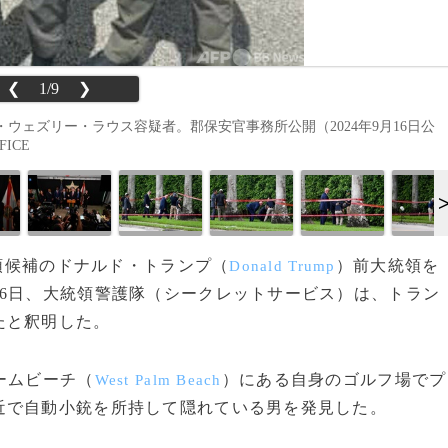
❮
1/9
❯
ウェズリー・ラウス容疑者。郡保安官事務所公開（2024年9月16日公
FICE
統領候補のドナルド・トランプ（
）前大統領を
Donald Trump
6日、大統領警護隊（シークレットサービス）は、トラン
たと釈明した。
ームビーチ（
）にある自身のゴルフ場でプ
West Palm Beach
近で自動小銃を所持して隠れている男を発見した。