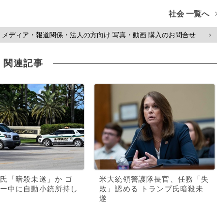
社会 一覧へ
メディア・報道関係・法人の方向け 写真・動画 購入のお問合せ
>
関連記事
氏「暗殺未遂」か ゴ
米大統領警護隊長官、任務「失
ー中に自動小銃所持し
敗」認める トランプ氏暗殺未
遂