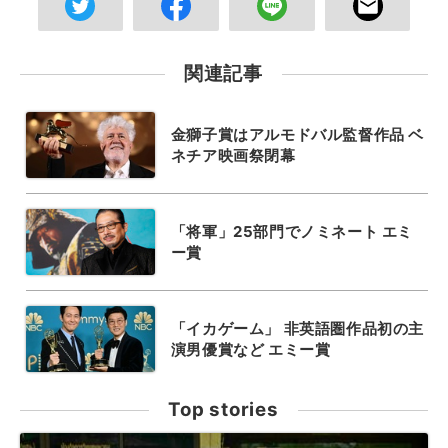
関連記事
金獅子賞はアルモドバル監督作品 ベ
ネチア映画祭閉幕
「将軍」25部門でノミネート エミ
ー賞
「イカゲーム」 非英語圏作品初の主
演男優賞など エミー賞
Top stories