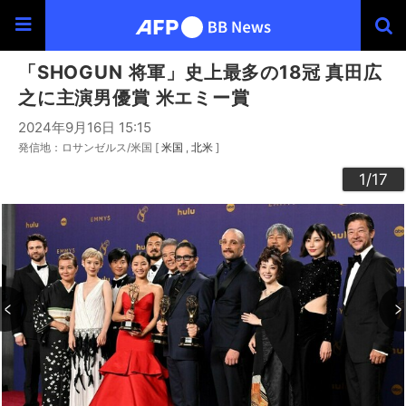
「SHOGUN 将軍」史上最多の18冠 真田広
之に主演男優賞 米エミー賞
2024年9月16日 15:15
発信地：ロサンゼルス/米国 [
米国
北米
]
10
13
14
16
12
15
17
11
3
4
6
9
2
5
7
8
1
/17
/17
/17
/17
/17
/17
/17
/17
/17
/17
/17
/17
/17
/17
/17
/17
/17