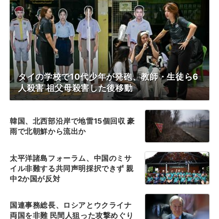
タイの学校で10代少年が発砲、教師・生徒ら6
人殺害 祖父母殺害した後移動
韓国、北西部沿岸で地雷15個回収 豪
雨で北朝鮮から流出か
太平洋諸島フォーラム、中国のミサ
イル非難する共同声明採択できず 親
中2か国が反対
国連事務総長、ロシアとウクライナ
両国を非難 民間人狙った攻撃めぐり