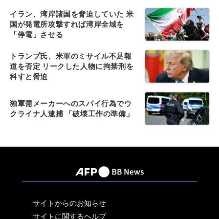
イラン、湾岸諸国を脅迫していた 米
国が発電所攻撃すれば湾岸全域を
「停電」させる
トランプ氏、米軍のミサイル不足報
道を否定 リークした人物に拘禁刑を
科すと脅迫
独軍需メーカーへのスパイ行為でウ
クライナ人逮捕 「破壊工作の準備」
サイトからのお知らせ
サイトに関するヘルプ