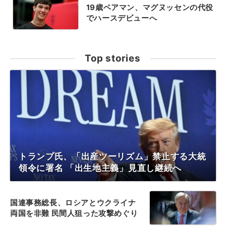
19歳ベアマン、マグヌッセンの代役
でハースデビューへ
Top stories
トランプ氏、「出産ツーリズム」禁止する大統
領令に署名 「出生地主義」見直し継続へ
国連事務総長、ロシアとウクライナ
両国を非難 民間人狙った攻撃めぐり