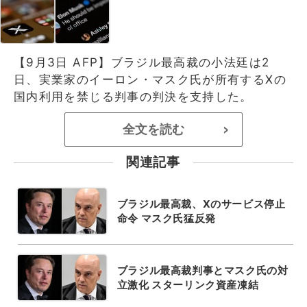
【9月3日 AFP】ブラジル最高裁の小法廷は2
日、実業家のイーロン・マスク氏が所有するXの
国内利用を禁じる判事の判決を支持した。
全文を読む
>
関連記事
ブラジル最高裁、Xのサービス停止
命令 マスク氏猛反発
ブラジル最高裁判事とマスク氏の対
立激化 スターリンク資産凍結