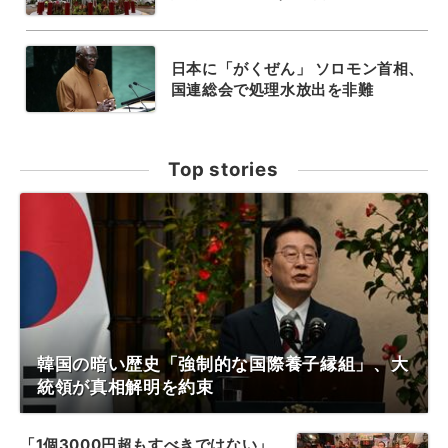
日本に「がくぜん」 ソロモン首相、
国連総会で処理水放出を非難
Top stories
韓国の暗い歴史「強制的な国際養子縁組」、大
統領が真相解明を約束
「1個3000円超もすべきではない」