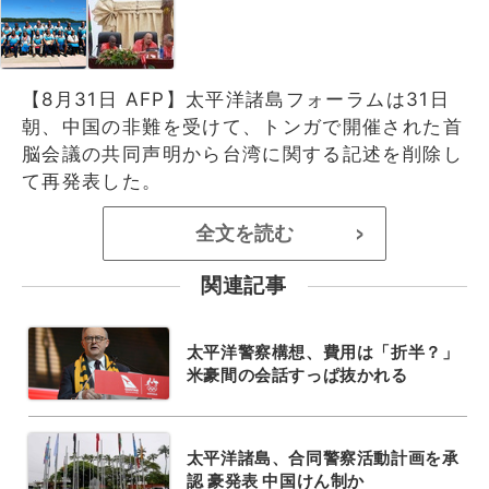
【8月31日 AFP】太平洋諸島フォーラムは31日
朝、中国の非難を受けて、トンガで開催された首
脳会議の共同声明から台湾に関する記述を削除し
て再発表した。
全文を読む
>
関連記事
太平洋警察構想、費用は「折半？」
米豪間の会話すっぱ抜かれる
太平洋諸島、合同警察活動計画を承
認 豪発表 中国けん制か