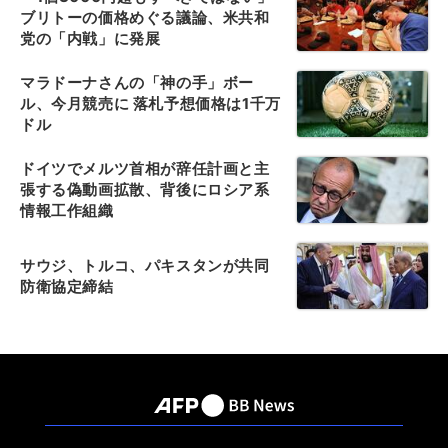
ブリトーの価格めぐる議論、米共和
党の「内戦」に発展
マラドーナさんの「神の手」ボー
ル、今月競売に 落札予想価格は1千万
ドル
ドイツでメルツ首相が辞任計画と主
張する偽動画拡散、背後にロシア系
情報工作組織
サウジ、トルコ、パキスタンが共同
防衛協定締結