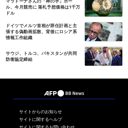
マラドーナさんの「神の手」ボー
ル、今月競売に 落札予想価格は1千万
ドル
ドイツでメルツ首相が辞任計画と主
張する偽動画拡散、背後にロシア系
情報工作組織
サウジ、トルコ、パキスタンが共同
防衛協定締結
サイトからのお知らせ
サイトに関するヘルプ
サイトに関するお問い合わせ