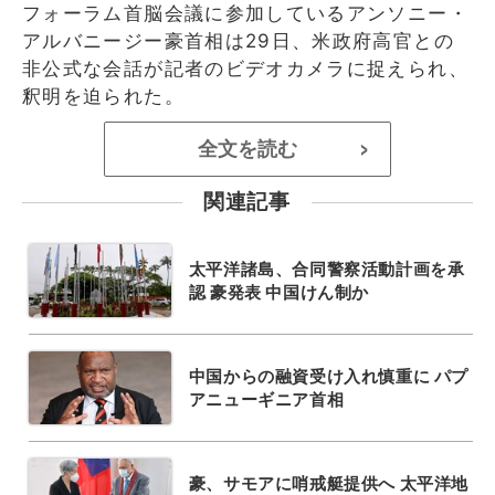
フォーラム首脳会議に参加しているアンソニー・
アルバニージー豪首相は29日、米政府高官との
非公式な会話が記者のビデオカメラに捉えられ、
釈明を迫られた。
全文を読む
>
関連記事
太平洋諸島、合同警察活動計画を承
認 豪発表 中国けん制か
中国からの融資受け入れ慎重に パプ
アニューギニア首相
豪、サモアに哨戒艇提供へ 太平洋地