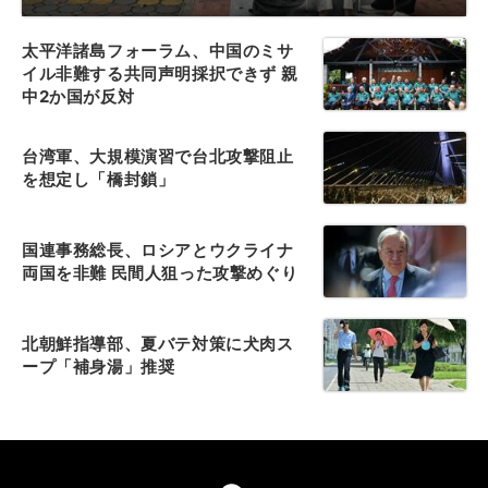
太平洋諸島フォーラム、中国のミサ
イル非難する共同声明採択できず 親
中2か国が反対
台湾軍、大規模演習で台北攻撃阻止
を想定し「橋封鎖」
国連事務総長、ロシアとウクライナ
両国を非難 民間人狙った攻撃めぐり
北朝鮮指導部、夏バテ対策に犬肉ス
ープ「補身湯」推奨