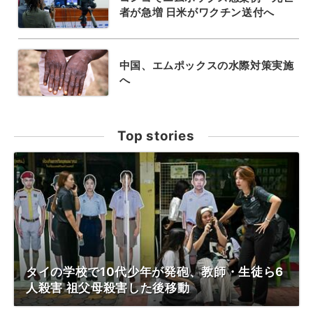
者が急増 日米がワクチン送付へ
中国、エムポックスの水際対策実施
へ
Top stories
タイの学校で10代少年が発砲、教師・生徒ら6
人殺害 祖父母殺害した後移動