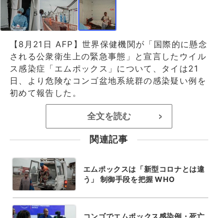
【8月21日 AFP】世界保健機関が「国際的に懸念
される公衆衛生上の緊急事態」と宣言したウイル
ス感染症「エムポックス」について、タイは21
日、より危険なコンゴ盆地系統群の感染疑い例を
初めて報告した。
全文を読む
>
関連記事
エムポックスは「新型コロナとは違
う」 制御手段を把握 WHO
コンゴでエムポックス感染例・死亡