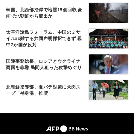
韓国、北西部沿岸で地雷15個回収 豪
雨で北朝鮮から流出か
太平洋諸島フォーラム、中国のミサ
イル非難する共同声明採択できず 親
中2か国が反対
国連事務総長、ロシアとウクライナ
両国を非難 民間人狙った攻撃めぐり
北朝鮮指導部、夏バテ対策に犬肉ス
ープ「補身湯」推奨