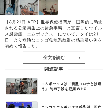
【8月21日 AFP】世界保健機関が「国際的に懸念
される公衆衛生上の緊急事態」と宣言したウイル
ス感染症「エムポックス」について、タイは21
日、より危険なコンゴ盆地系統群の感染疑い例を
初めて報告した。
全文を読む
>
関連記事
エムポックスは「新型コロナとは違
う」 制御手段を把握 WHO
コンゴでエムポックス感染例・死亡