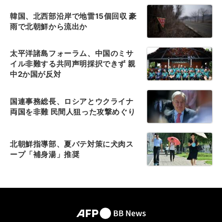
韓国、北西部沿岸で地雷15個回収 豪
雨で北朝鮮から流出か
太平洋諸島フォーラム、中国のミサ
イル非難する共同声明採択できず 親
中2か国が反対
国連事務総長、ロシアとウクライナ
両国を非難 民間人狙った攻撃めぐり
北朝鮮指導部、夏バテ対策に犬肉ス
ープ「補身湯」推奨