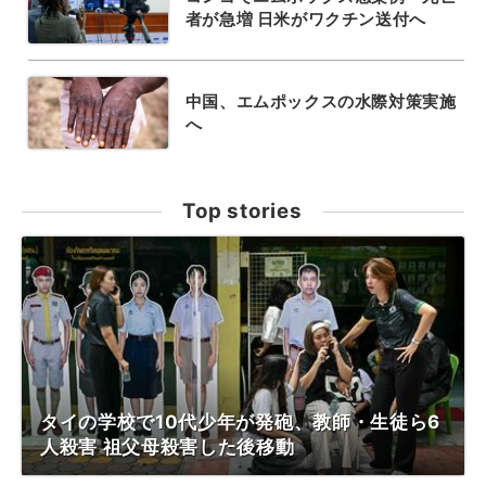
者が急増 日米がワクチン送付へ
中国、エムポックスの水際対策実施
へ
Top stories
タイの学校で10代少年が発砲、教師・生徒ら6
人殺害 祖父母殺害した後移動