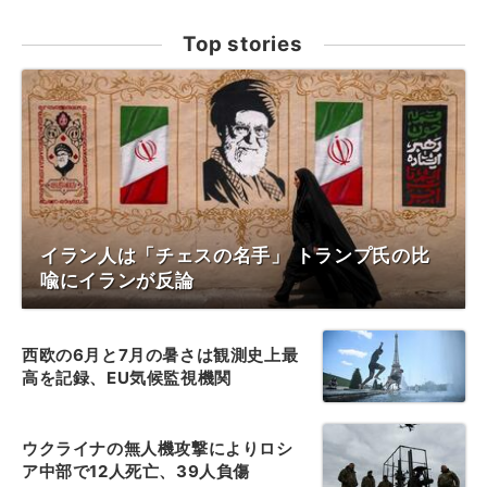
Top stories
イラン人は「チェスの名手」 トランプ氏の比
喩にイランが反論
西欧の6月と7月の暑さは観測史上最
高を記録、EU気候監視機関
ウクライナの無人機攻撃によりロシ
ア中部で12人死亡、39人負傷