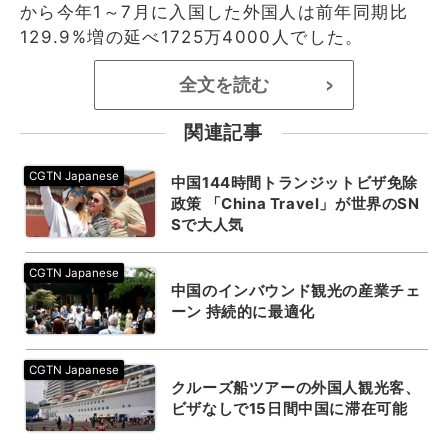
から今年1～7月に入国した外国人は前年同期比
129.9%増の延べ1725万4000人でした。
全文を読む
>
関連記事
中国144時間トランジットビザ免除
政策 「China Travel」が世界のSN
Sで大人気
中国のインバウンド観光の産業チェ
ーン 持続的に最適化
クルーズ船ツアーの外国人観光客、
ビザなしで15日間中国に滞在可能