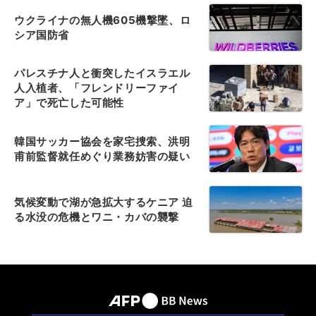
ウクライナの無人機605機撃墜、ロ
シア国防省
パレスチナ人と衝突したイスラエル
人入植者、「フレンドリーファイ
ア」で死亡した可能性
韓国サッカー協会を家宅捜索、洪明
甫前監督就任めぐり業務妨害の疑い
気候変動で湖が急拡大するケニア 迫
る水没の危機とワニ・カバの襲撃