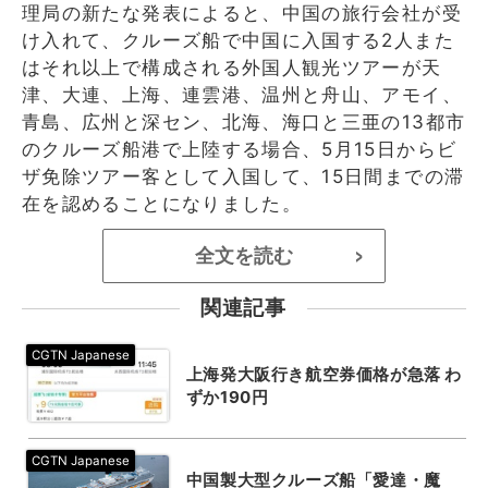
理局の新たな発表によると、中国の旅行会社が受
け入れて、クルーズ船で中国に入国する2人また
はそれ以上で構成される外国人観光ツアーが天
津、大連、上海、連雲港、温州と舟山、アモイ、
青島、広州と深セン、北海、海口と三亜の13都市
のクルーズ船港で上陸する場合、5月15日からビ
ザ免除ツアー客として入国して、15日間までの滞
在を認めることになりました。
全文を読む
>
関連記事
上海発大阪行き航空券価格が急落 わ
ずか190円
中国製大型クルーズ船「愛達・魔