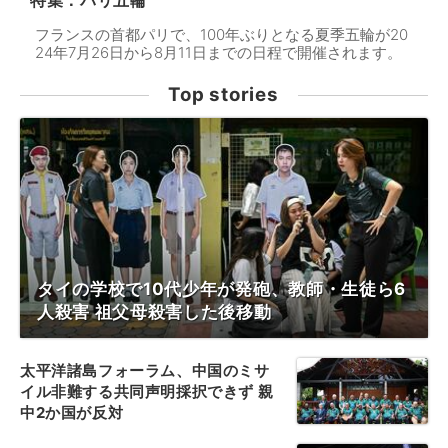
特集：パリ五輪
フランスの首都パリで、100年ぶりとなる夏季五輪が20
24年7月26日から8月11日までの日程で開催されます。
Top stories
タイの学校で10代少年が発砲、教師・生徒ら6
人殺害 祖父母殺害した後移動
太平洋諸島フォーラム、中国のミサ
イル非難する共同声明採択できず 親
中2か国が反対