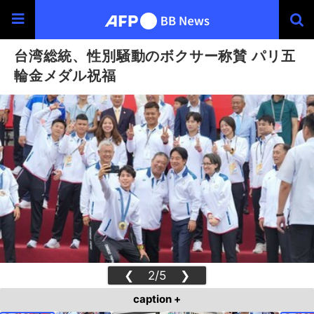
台湾総統、性別騒動のボクサー称賛 パリ五
輪金メダル祝福
❮
2/5
❯
caption +