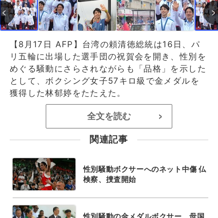
【8月17日 AFP】台湾の頼清徳総統は16日、パ
リ五輪に出場した選手団の祝賀会を開き、性別を
めぐる騒動にさらされながらも「品格」を示した
として、ボクシング女子57キロ級で金メダルを
獲得した林郁婷をたたえた。
全文を読む
>
関連記事
性別騒動ボクサーへのネット中傷 仏
検察、捜査開始
性別騒動の金メダルボクサー、母国