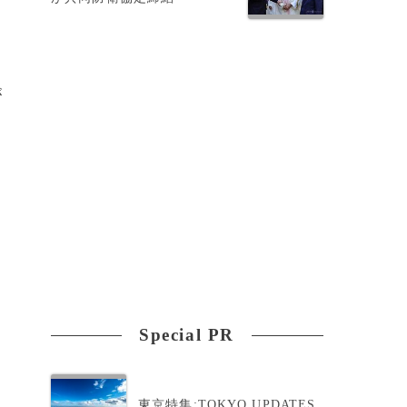
が
を
Special PR
東京特集:TOKYO UPDATES