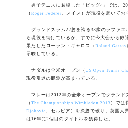
男子テニスに君臨した「ビッグ4」では、20
（
、スイス）が現役を退いてお
Roger Federer
グランドスラム22勝を誇る38歳のラファエ
ら現役を続けているが、すでに今大会から敗
果たしたローラン・ギャロス（
Roland Garros
示唆している。
ナダルは全米オープン（
US Open Tennis Ch
現役引退の臆測が高まっている。
マレーは2012年の全米オープンでグランド
（
）では
The Championships Wimbledon 2013
、セルビア）を決勝で破り、英国人男
Djokovic
は16年に2個目のタイトルを獲得した。