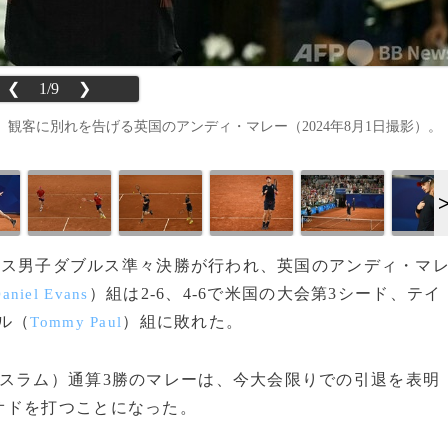
❮
1/9
❯
観客に別れを告げる英国のアンディ・マレー（2024年8月1日撮影）。
ニス男子ダブルス準々決勝が行われ、英国のアンディ・マ
）組は2-6、4-6で米国の大会第3シード、テイ
aniel Evans
ル（
）組に敗れた。
Tommy Paul
スラム）通算3勝のマレーは、今大会限りでの引退を表明
オドを打つことになった。