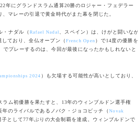
22年にグランドスラム通算20勝のロジャー・フェデラー
り、マレーの引退で黄金時代がまた幕を閉じた。
ル・ナダル（
、スペイン）は、けがと闘いな
Rafael Nadal
退しており、全仏オープン（
）で14度の優勝
French Open
）でプレーするのは、今回が最後になったかもしれないと
）も欠場する可能性が高いとしており、
ampionships 2024
スラム初優勝を果たすと、13年のウィンブルドン選手権
長年のライバルであるノバク・ジョコビッチ（
Novak
子として77年ぶりの大会制覇を達成。ウィンブルドンで