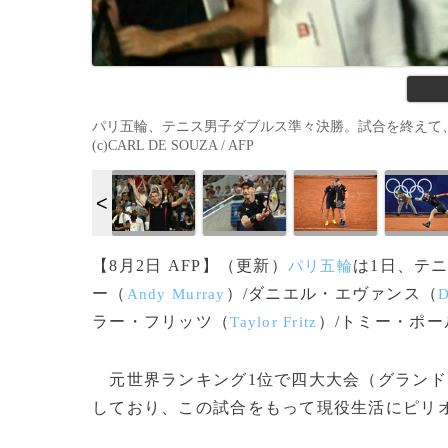
パリ五輪、テニス男子ダブルス準々決勝。試合を終えて、
(c)CARL DE SOUZA / AFP
【8月2日 AFP】（更新）
は1日、テ
パリ五輪
ー（
）/ダニエル・エヴァンス（
Andy Murray
D
ラー・フリッツ（
）/トミー・ポー
Taylor Fritz
元世界ランキング1位で四大大会（グランド
しており、この試合をもって現役生活にピリ