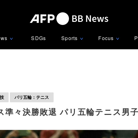
ews
SDGs
Sports
Focus
P
∨
∨
∨
技
パリ五輪：テニス
ス準々決勝敗退 パリ五輪テニス男