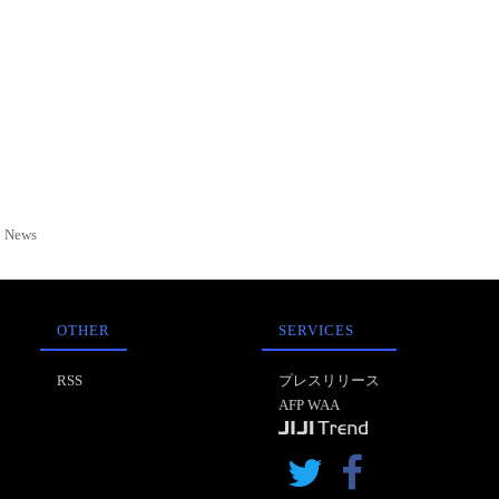
News
OTHER
SERVICES
RSS
プレスリリース
AFP WAA