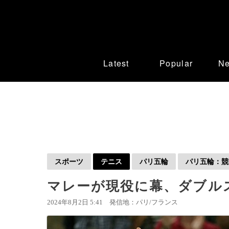
Latest
Popular
N
スポーツ
テニス
パリ五輪
パリ五輪：競
マレーが現役に幕、ダブル
2024年8月2日 5:41
発信地：パリ/フランス