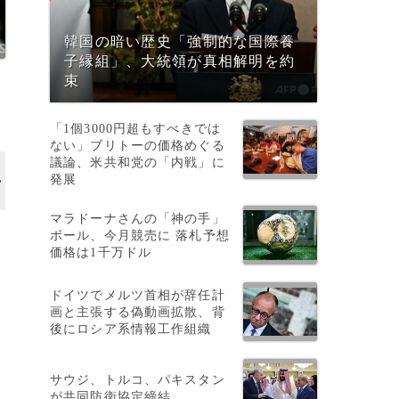
韓国の暗い歴史「強制的な国際養
子縁組」、大統領が真相解明を約
束
「1個3000円超もすべきでは
ない」ブリトーの価格めぐる
議論、米共和党の「内戦」に
発展
マラドーナさんの「神の手」
ボール、今月競売に 落札予想
レ
価格は1千万ドル
ドイツでメルツ首相が辞任計
画と主張する偽動画拡散、背
後にロシア系情報工作組織
サウジ、トルコ、パキスタン
が共同防衛協定締結