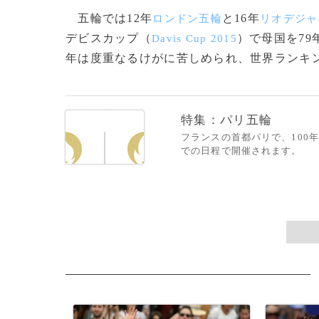
五輪では12年
と16年
ロンドン五輪
リオデジャ
デビスカップ（
）で母国を79
Davis Cup 2015
年は度重なるけがに苦しめられ、世界ランキング
特集：パリ五輪
フランスの首都パリで、100年
での日程で開催されます。