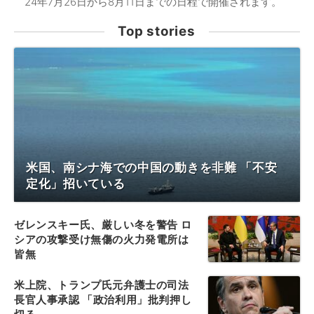
24年7月26日から8月11日までの日程で開催されます。
Top stories
米国、南シナ海での中国の動きを非難 「不安
定化」招いている
ゼレンスキー氏、厳しい冬を警告 ロ
シアの攻撃受け無傷の火力発電所は
皆無
米上院、トランプ氏元弁護士の司法
長官人事承認 「政治利用」批判押し