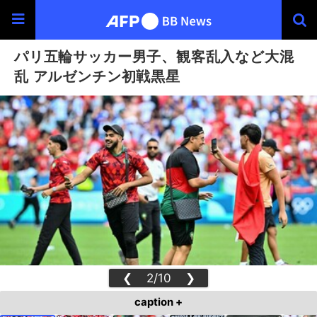
パリ五輪サッカー男子、観客乱入など大混
乱 アルゼンチン初戦黒星
❮
2/10
❯
caption +