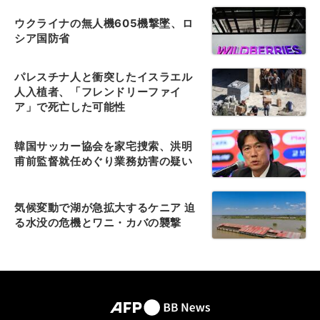
ウクライナの無人機605機撃墜、ロ
シア国防省
パレスチナ人と衝突したイスラエル
人入植者、「フレンドリーファイ
ア」で死亡した可能性
韓国サッカー協会を家宅捜索、洪明
甫前監督就任めぐり業務妨害の疑い
気候変動で湖が急拡大するケニア 迫
る水没の危機とワニ・カバの襲撃