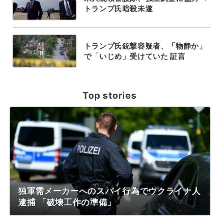
トランプ氏暗殺未遂
トランプ氏銃撃容疑者、「物静か」
で「いじめ」受けていた 証言
Top stories
独軍需メーカーへのスパイ行為でウクライナ人
逮捕 「破壊工作の準備」