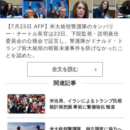
【7月23日 AFP】米大統領警護隊のキンバリ
ー・チートル長官は22日、下院監視・説明責任
委員会の公聴会で証言し、警護隊がドナルド・ト
ランプ前大統領の暗殺未遂事件を防げなかったこ
とを認めた。
全文を読む
>
関連記事
米当局、イランによるトランプ氏暗
殺計画把握 事前に警備強化 報道
米大統領警護隊、独立調査に協力へ