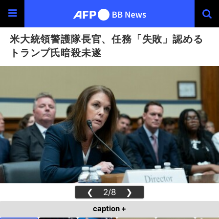
米大統領警護隊長官、任務「失敗」認める
トランプ氏暗殺未遂
❮
2/8
❯
caption +