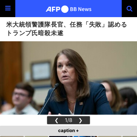
米大統領警護隊長官、任務「失敗」認める
トランプ氏暗殺未遂
❮
1/8
❯
caption +