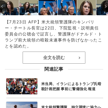
【7月23日 AFP】米大統領警護隊のキンバリ
ー・チートル長官は22日、下院監視・説明責任
委員会の公聴会で証言し、警護隊がドナルド・ト
ランプ前大統領の暗殺未遂事件を防げなかったこ
とを認めた。
全文を読む
>
関連記事
米当局、イランによるトランプ氏暗
殺計画把握 事前に警備強化 報道
米大統領警護隊、独立調査に協力へ