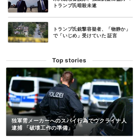
トランプ氏暗殺未遂
トランプ氏銃撃容疑者、「物静か」
で「いじめ」受けていた 証言
Top stories
独軍需メーカーへのスパイ行為でウクライナ人
逮捕 「破壊工作の準備」