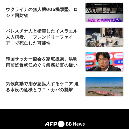
ウクライナの無人機605機撃墜、ロ
シア国防省
パレスチナ人と衝突したイスラエル
人入植者、「フレンドリーファイ
ア」で死亡した可能性
韓国サッカー協会を家宅捜索、洪明
甫前監督就任めぐり業務妨害の疑い
気候変動で湖が急拡大するケニア 迫
る水没の危機とワニ・カバの襲撃