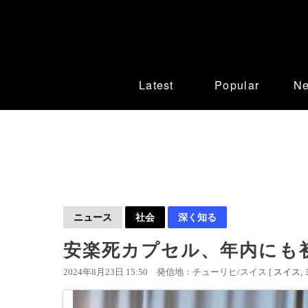
Latest
Popular
N
ニュース
社会
深く知る
安楽死カプセル、年内にも
2024年8月23日 15:50
発信地：チューリヒ/スイス [
スイス