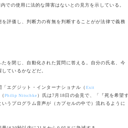
国内での使用に法的な障害はないとの見方を示している。
を評価し、判断力の有無を判断することがが法律で義務
たを閉じ、自動化された質問に答える。自分の氏名、今
握しているかなどだ。
「エグジット・インターナショナル（
Exit
（
）氏は7月18日の会見で、「『死を希望
Philip Nitschke
というプログラム音声が（カプセルの中で）流れるように
30秒以内に21％から0.05％に急減する。