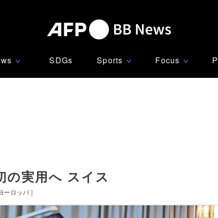
ews
SDGs
Sports
Focus
P
∨
∨
∨
初の実用へ スイス
ヨーロッパ
]