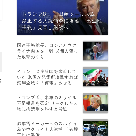
トランプ氏、「出産ツーリズム」
禁止する大統領令に署名 「出生地
主義」見直し継続へ
月
国連事務総長、ロシアとウク
ライナ両国を非難 民間人狙っ
た攻撃めぐり
イラン、湾岸諸国を脅迫して
いた 米国が発電所攻撃すれば
内
湾岸全域を「停電」させる
トランプ氏、米軍のミサイル
不足報道を否定 リークした人
ボ
物に拘禁刑を科すと脅迫
独軍需メーカーへのスパイ行
為でウクライナ人逮捕 「破壊
工作の準備」