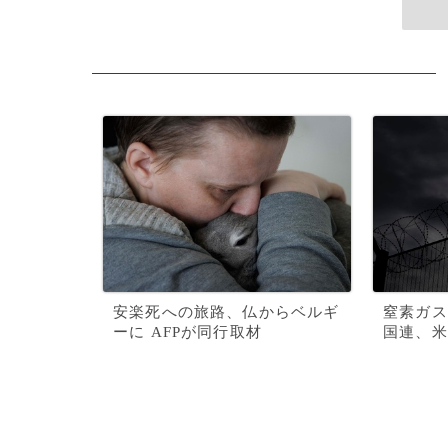
安楽死への旅路、仏からベルギ
窒素ガス
ーに AFPが同行取材
国連、米