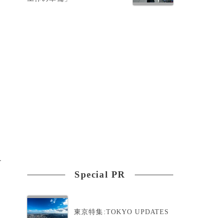
す
Special PR
東京特集:TOKYO UPDATES