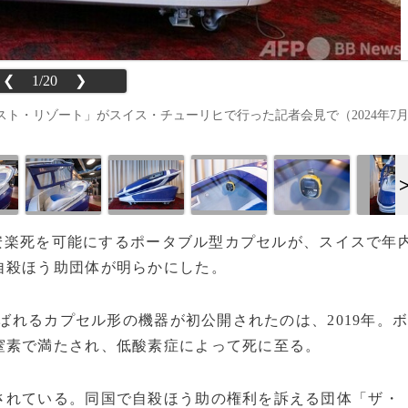
❮
1/20
❯
ト・リゾート」がスイス・チューリヒで行った記者会見で（2024年7
ずに安楽死を可能にするポータブル型カプセルが、スイスで年
自殺ほう助団体が明らかにした。
ばれるカプセル形の機器が初公開されたのは、2019年。
窒素で満たされ、低酸素症によって死に至る。
れている。同国で自殺ほう助の権利を訴える団体「ザ・