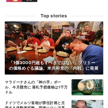
Top stories
「1個3000円超もすべきではない」ブリトー
の価格めぐる議論、米共和党の「内戦」に発展
マラドーナさんの「神の手」ボー
ル、今月競売に 落札予想価格は1千万
ドル
ドイツでメルツ首相が辞任計画と主
張する偽動画拡散、背後にロシア系