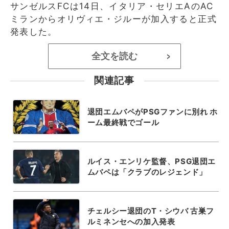
サンゼルスFCは14日、イタリア・セリエAのAC
ミランからオリヴィエ・ジルーが加入すると正式
発表した。
全文を読む
>
関連記事
退団エムバペがPSGファンに別れ ホ
ーム最終戦でゴール
ルイス・エンリケ監督、PSG退団エ
ムバペは「クラブのレジェンド」
チェルシー退団のT・シウバ 古巣フ
ルミネンセへの加入発表