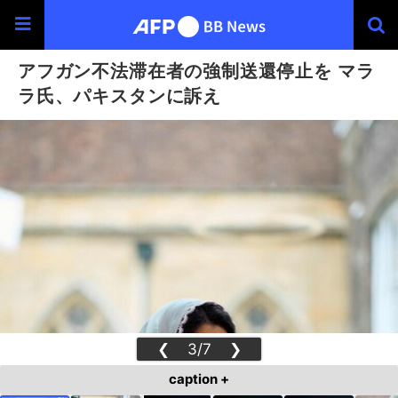
アフガン不法滞在者の強制送還停止を マラ
ラ氏、パキスタンに訴え
❮
3/7
❯
caption +