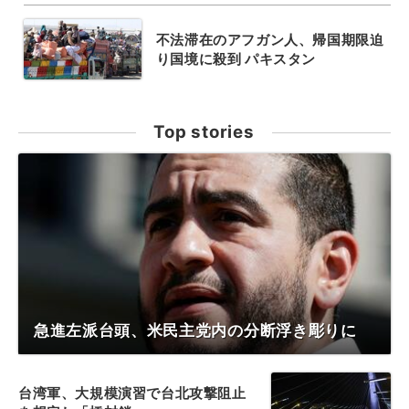
不法滞在のアフガン人、帰国期限迫
り国境に殺到 パキスタン
Top stories
急進左派台頭、米民主党内の分断浮き彫りに
台湾軍、大規模演習で台北攻撃阻止