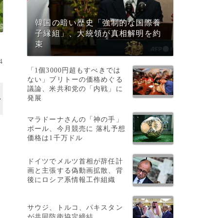
韓国の暗い歴史「強制的な国際養
子縁組」、大統領が真相解明を約
束
4
「1個3000円超もすべきでは
ない」ブリトーの価格めぐる
議論、米共和党の「内戦」に
発展
マラドーナさんの「神の手」
ボール、今月競売に 落札予想
価格は1千万ドル
ドイツでメルツ首相が辞任計
画と主張する偽動画拡散、背
後にロシア系情報工作組織
サウジ、トルコ、パキスタン
が共同防衛協定締結