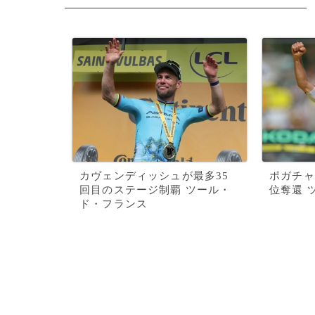
カヴェンディッシュが最多35
ポガチャ
回目のステージ制覇 ツール・
位奪還 
ド・フランス