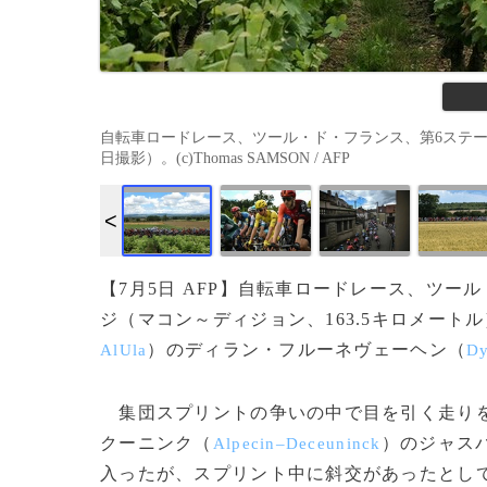
自転車ロードレース、ツール・ド・フランス、第6ステージ（
日撮影）。(c)Thomas SAMSON / AFP
【7月5日 AFP】自転車ロードレース、ツー
ジ（マコン～ディジョン、163.5キロメー
）のディラン・フルーネヴェーヘン（
AlUla
Dy
集団スプリントの争いの中で目を引く走りを
クーニンク（
）のジャス
Alpecin–Deceuninck
入ったが、スプリント中に斜交があったとし