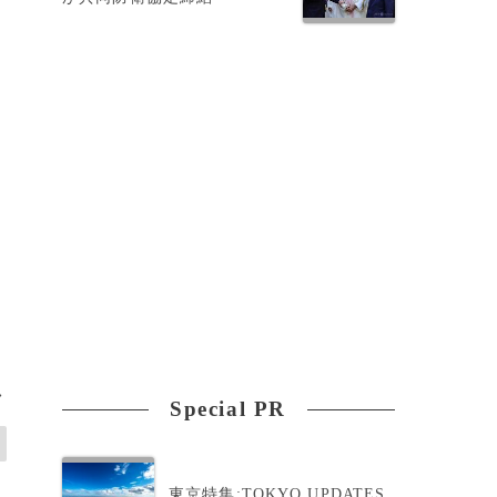
リ
>
Special PR
東京特集:TOKYO UPDATES