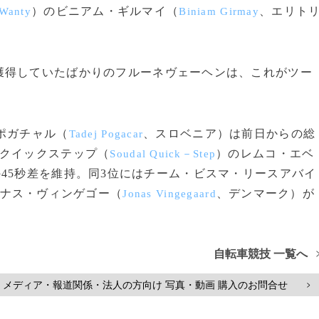
）のビニアム・ギルマイ（
、エリト
 Wanty
Biniam Girmay
得していたばかりのフルーネヴェーヘンは、これがツー
ポガチャル（
、スロベニア）は前日からの総
Tadej Pogacar
・クイックステップ（
）のレムコ・エベ
Soudal Quick－Step
45秒差を維持。同3位にはチーム・ビスマ・リースアバイ
ナス・ヴィンゲゴー（
、デンマーク）が
Jonas Vingegaard
自転車競技 一覧へ
メディア・報道関係・法人の方向け 写真・動画 購入のお問合せ
>