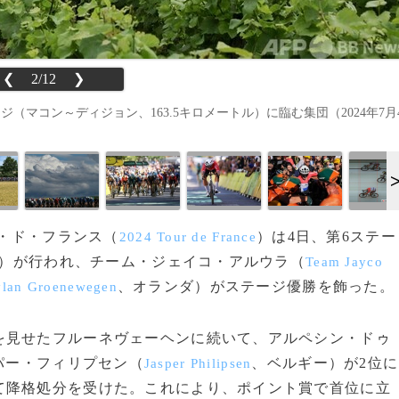
❮
2/12
❯
マコン～ディジョン、163.5キロメートル）に臨む集団（2024年7月
ル・ド・フランス（
）は4日、第6ステー
2024 Tour de France
トル）が行われ、チーム・ジェイコ・アルウラ（
Team Jayco
、オランダ）がステージ優勝を飾った。
lan Groenewegen
見せたフルーネヴェーヘンに続いて、アルペシン・ドゥ
パー・フィリプセン（
、ベルギー）が2位に
Jasper Philipsen
て降格処分を受けた。これにより、ポイント賞で首位に立