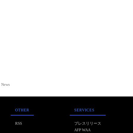
News
OTHER
SERVICES
RSS
プレスリリース
AFP WAA