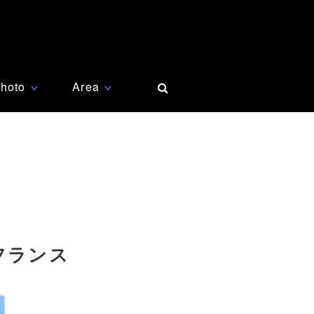
hoto
Area
∨
∨
フランス