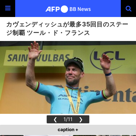
カヴェンディッシュが最多35回目のステー
ジ制覇 ツール・ド・フランス
❮
1/11
❯
caption +