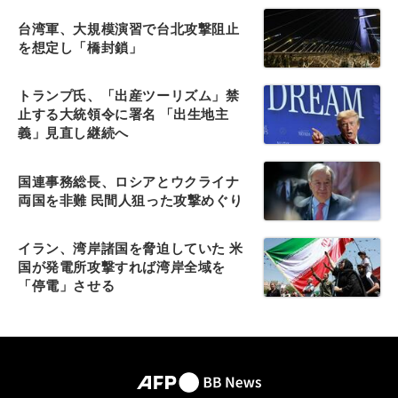
台湾軍、大規模演習で台北攻撃阻止
を想定し「橋封鎖」
トランプ氏、「出産ツーリズム」禁
止する大統領令に署名 「出生地主
義」見直し継続へ
国連事務総長、ロシアとウクライナ
両国を非難 民間人狙った攻撃めぐり
イラン、湾岸諸国を脅迫していた 米
国が発電所攻撃すれば湾岸全域を
「停電」させる