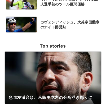
人選手初のツール区間優勝
カヴェンディッシュ、大英帝国勲章
のナイト爵受勲
Top stories
急進左派台頭、米民主党内の分断浮き彫りに