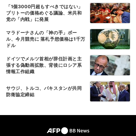
「1個3000円超もすべきではない」
ブリトーの価格めぐる議論、米共和
党の「内戦」に発展
マラドーナさんの「神の手」ボー
ル、今月競売に 落札予想価格は1千万
ドル
ドイツでメルツ首相が辞任計画と主
張する偽動画拡散、背後にロシア系
情報工作組織
サウジ、トルコ、パキスタンが共同
防衛協定締結