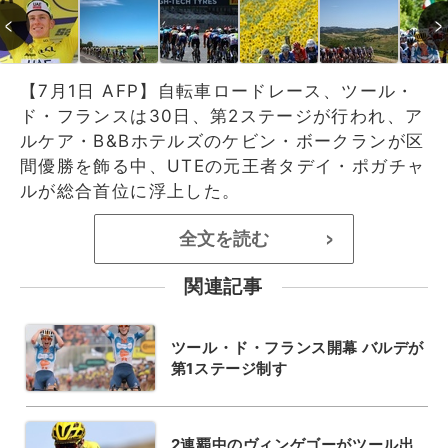
【7月1日 AFP】自転車ロードレース、ツール・
ド・フランスは30日、第2ステージが行われ、ア
ルケア・B&Bホテルズのケビン・ボークランが区
間優勝を飾る中、UTEの元王者タデイ・ポガチャ
ルが総合首位に浮上した。
全文を読む
>
関連記事
ツール・ド・フランス開幕 バルデが
第1ステージ制す
2連覇中のヴィンゲゴーがツール出