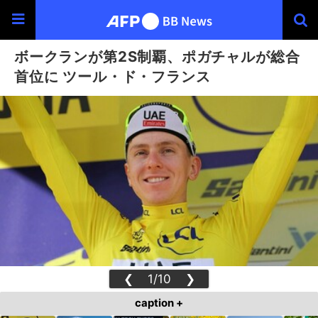
ボークランが第2S制覇、ポガチャルが総合
首位に ツール・ド・フランス
❮
1/10
❯
caption +