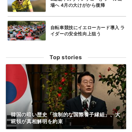
場へ 4月の大けがから復帰
自転車競技にイエローカード導入 ラ
イダーの安全性向上狙う
Top stories
韓国の暗い歴史「強制的な国際養子縁組」、大
統領が真相解明を約束