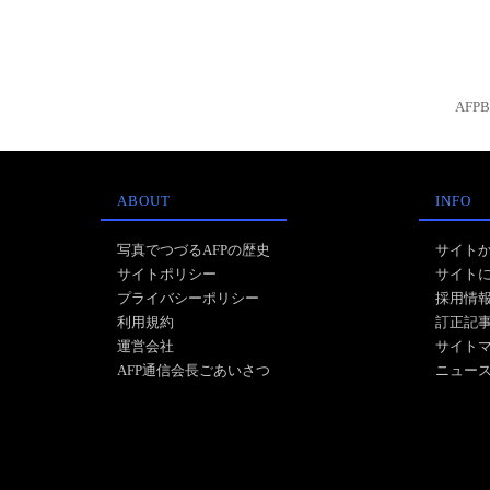
AFP
ABOUT
INFO
写真でつづるAFPの歴史
サイト
サイトポリシー
サイト
プライバシーポリシー
採用情
利用規約
訂正記
運営会社
サイト
AFP通信会長ごあいさつ
ニュー