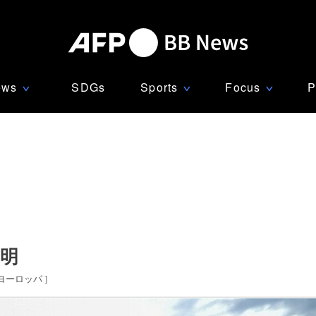
ews
SDGs
Sports
Focus
P
∨
∨
∨
不明
ヨーロッパ
]