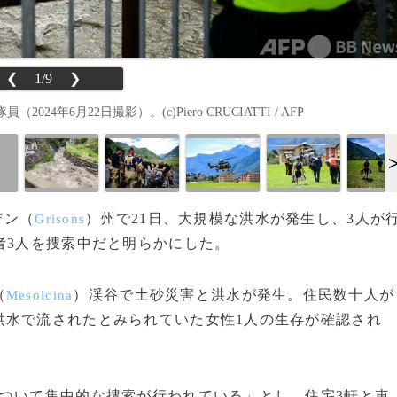
❮
1/9
❯
6月22日撮影）。(c)Piero CRUCIATTI / AFP
デン（
）州で21日、大規模な洪水が発生し、3人が
Grisons
者3人を捜索中だと明らかにした。
（
）渓谷で土砂災害と洪水が発生。住民数十人が
Mesolcina
洪水で流されたとみられていた女性1人の生存が確認され
ついて集中的な捜索が行われている」とし、住宅3軒と車