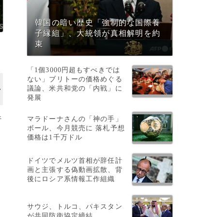
韓国の暗い歴史「強制的な国際養
子縁組」、大統領が真相解明を約
束
「1個3000円超もすべきでは
ない」ブリトーの価格めぐる
議論、米共和党の「内戦」に
発展
マラドーナさんの「神の手」
行
ボール、今月競売に 落札予想
価格は1千万ドル
ドイツでメルツ首相が辞任計
画と主張する偽動画拡散、背
後にロシア系情報工作組織
サウジ、トルコ、パキスタン
が共同防衛協定締結