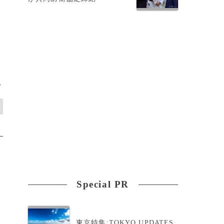
の
>
Special PR
東京特集:TOKYO UPDATES