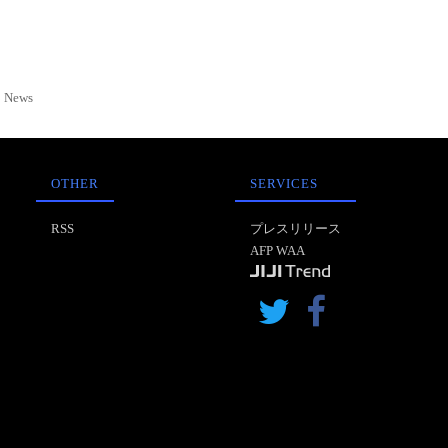
News
OTHER
SERVICES
RSS
プレスリリース
AFP WAA