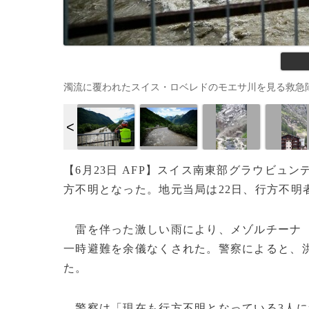
濁流に覆われたスイス・ロベレドのモエサ川を見る救急隊員（2024年
【6月23日 AFP】スイス南東部グラウビュン
方不明となった。地元当局は22日、行方不明
雷を伴った激しい雨により、メゾルチーナ
一時避難を余儀なくされた。警察によると、
た。
警察は「現在も行方不明となっている3人に