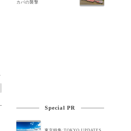
カバの襲撃
>
Special PR
東京特集:TOKYO UPDATES