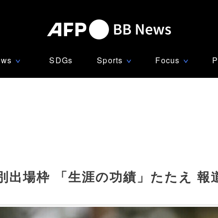
ews
SDGs
Sports
Focus
P
∨
∨
∨
別出場枠 「生涯の功績」たたえ 報