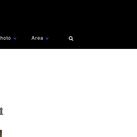
hoto
Area
∨
∨
道