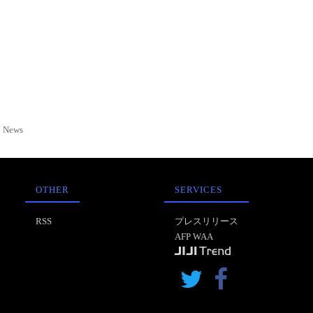
News
OTHER
SERVICES
RSS
プレスリリース
AFP WAA