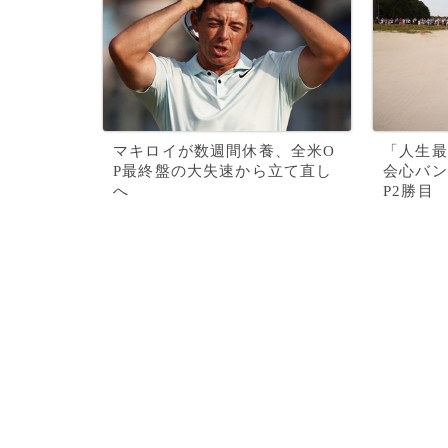
マキロイが数週間休養、全米O
「人生最
P最終盤の大失速から立て直し
会心バン
へ
P2勝目