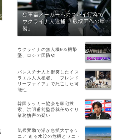
独軍需メーカーへのスパイ行為で
ウクライナ人逮捕 「破壊工作の準
備」
ウクライナの無人機605機撃
・
墜、ロシア国防省
パレスチナ人と衝突したイス
ラエル人入植者、「フレンド
リーファイア」で死亡した可
能性
韓国サッカー協会を家宅捜
索、洪明甫前監督就任めぐり
業務妨害の疑い
気候変動で湖が急拡大するケ
減
ニア 迫る水没の危機とワニ・