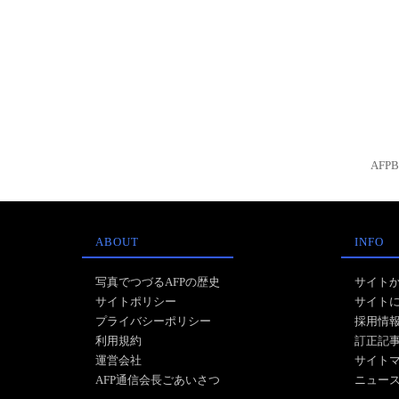
AFP
ABOUT
INFO
写真でつづるAFPの歴史
サイト
サイトポリシー
サイト
プライバシーポリシー
採用情
利用規約
訂正記
運営会社
サイト
AFP通信会長ごあいさつ
ニュー