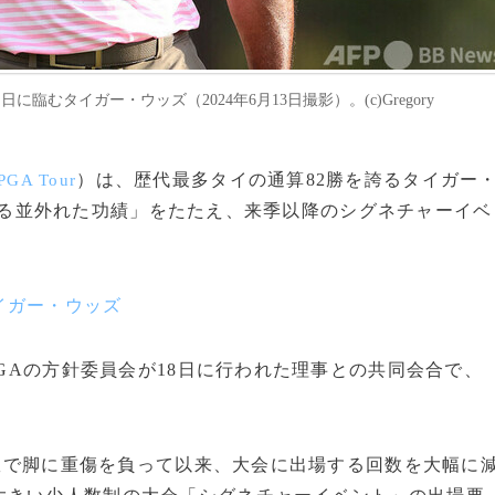
むタイガー・ウッズ（2024年6月13日撮影）。(c)Gregory
）は、歴代最多タイの通算82勝を誇るタイガー
PGA Tour
る並外れた功績」をたたえ、来季以降のシグネチャーイベ
イガー・ウッズ
PGAの方針委員会が18日に行われた理事との共同会合で、
事故で脚に重傷を負って以来、大会に出場する回数を大幅に