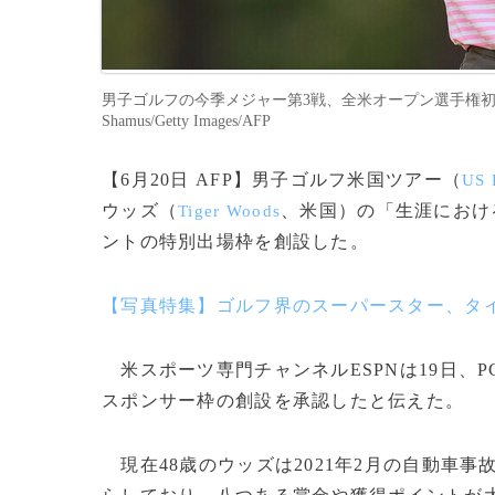
男子ゴルフの今季メジャー第3戦、全米オープン選手権初日に臨
Shamus/Getty Images/AFP
【6月20日 AFP】男子ゴルフ米国ツアー（
US 
ウッズ（
、米国）の「生涯におけ
Tiger Woods
ントの特別出場枠を創設した。
【写真特集】ゴルフ界のスーパースター、タ
米スポーツ専門チャンネルESPNは19日、
スポンサー枠の創設を承認したと伝えた。
現在48歳のウッズは2021年2月の自動車