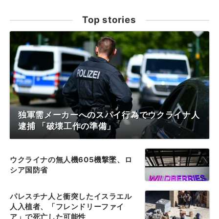
Top stories
独軍需メーカーへのスパイ行為でウクライナ人
逮捕 「破壊工作の準備」
ウクライナの無人機605機撃墜、ロ
シア国防省
パレスチナ人と衝突したイスラエル
人入植者、「フレンドリーファイ
ア」で死亡した可能性