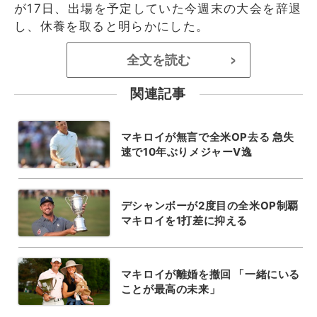
が17日、出場を予定していた今週末の大会を辞退
し、休養を取ると明らかにした。
全文を読む
>
関連記事
マキロイが無言で全米OP去る 急失
速で10年ぶりメジャーV逸
デシャンボーが2度目の全米OP制覇
マキロイを1打差に抑える
マキロイが離婚を撤回 「一緒にいる
ことが最高の未来」