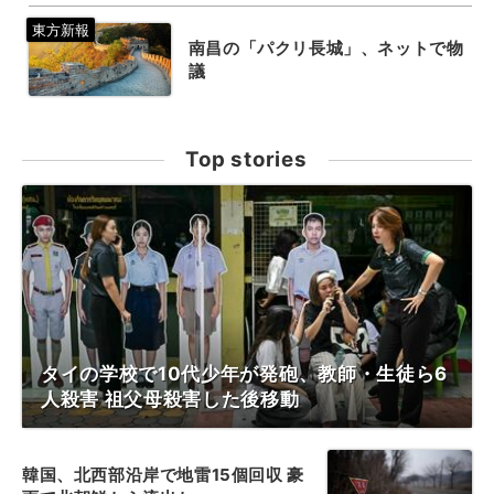
南昌の「パクリ長城」、ネットで物
議
Top stories
タイの学校で10代少年が発砲、教師・生徒ら6
人殺害 祖父母殺害した後移動
韓国、北西部沿岸で地雷15個回収 豪