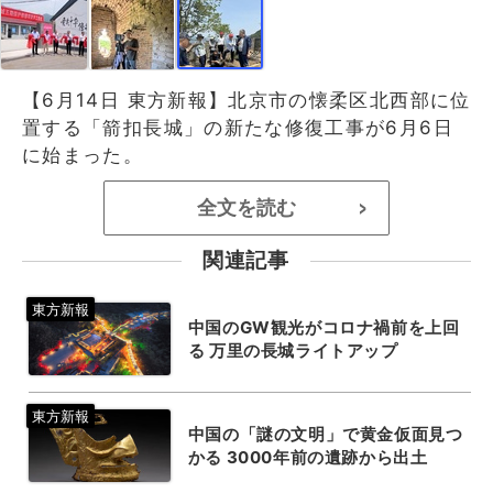
【6月14日 東方新報】北京市の懐柔区北西部に位
置する「箭扣長城」の新たな修復工事が6月6日
に始まった。
全文を読む
>
関連記事
中国のGW観光がコロナ禍前を上回
る 万里の長城ライトアップ
中国の「謎の文明」で黄金仮面見つ
かる 3000年前の遺跡から出土