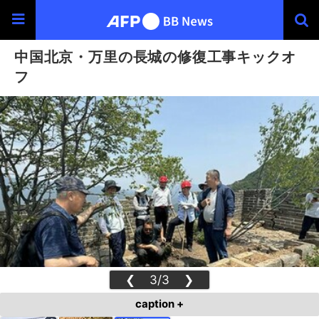
中国北京・万里の長城の修復工事キックオ
フ
❮
3/3
❯
caption +