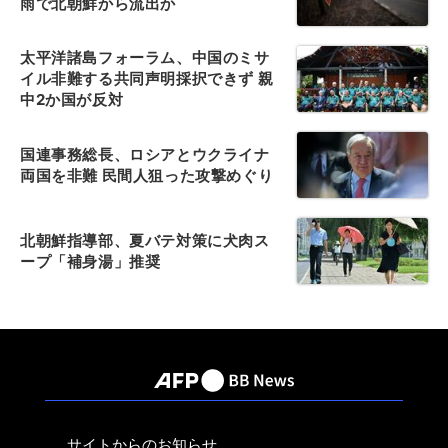
雨で北朝鮮から流出か
太平洋諸島フォーラム、中国のミサ
イル非難する共同声明採択できず 親
中2か国が反対
国連事務総長、ロシアとウクライナ
両国を非難 民間人狙った攻撃めぐり
北朝鮮指導部、夏バテ対策に犬肉ス
ープ「補身湯」推奨
サイトからのお知らせ