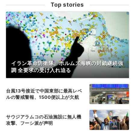
Top stories
イラン革命防衛隊、ホルムズ海峡の封鎖継続強
調 全要求の受け入れ迫る
台風13号接近で中国東部に最高レベ
ルの警戒警報、1500便以上が欠航
サウジアラムコの石油施設に無人機
攻撃、フーシ派が声明